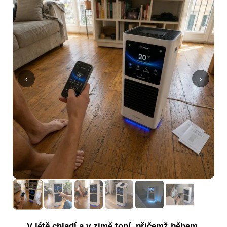
‹
›
V létě chladí a v zimě topí, přičemž během