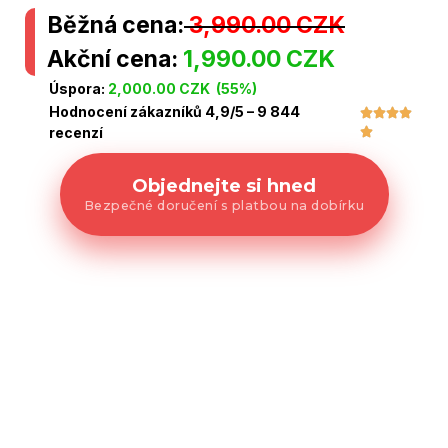
Běžná cena:
3,990.00 CZK
Akční cena:
1,990.00 CZK
Úspora:
2,000.00 CZK (55%)
Hodnocení zákazníků 4,9/5 – 9 844




recenzí

Objednejte si hned
Bezpečné doručení s platbou na dobírku