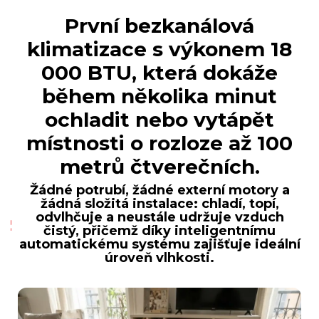
První bezkanálová
klimatizace s výkonem 18
000 BTU, která dokáže
během několika minut
ochladit nebo vytápět
místnosti o rozloze až 100
metrů čtverečních.
Žádné potrubí, žádné externí motory a
žádná složitá instalace: chladí, topí,
odvlhčuje a neustále udržuje vzduch
čistý, přičemž díky inteligentnímu
automatickému systému zajišťuje ideální
úroveň vlhkosti.