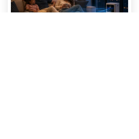
Vytápění v zimě a
chlazení v létě
Díky neuvěřitelnému výkonu 18 000 BTU
zařízení PolarAir v létě rychle ochlazuje a v
zimě vytápí, přičemž během několika minut
pokryje plochu až 100 metrů čtverečních – a
to bez nutnosti instalace komínového potrubí
vedoucího oknem, vnějších jednotek nebo