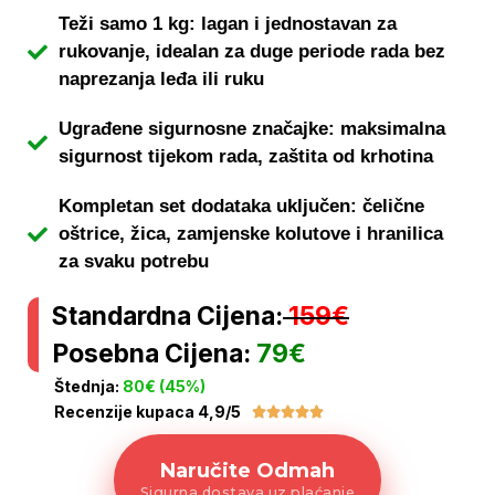
Teži samo 1 kg: lagan i jednostavan za
rukovanje, idealan za duge periode rada bez
naprezanja leđa ili ruku
Ugrađene sigurnosne značajke: maksimalna
sigurnost tijekom rada, zaštita od krhotina
Kompletan set dodataka uključen: čelične
oštrice, žica, zamjenske kolutove i hranilica
za svaku potrebu
Standardna Cijena:
159€
Posebna Cijena:
79€
Štednja:
80€ (45%)
Recenzije kupaca 4,9/5





Naručite Odmah
Sigurna dostava uz plaćanje