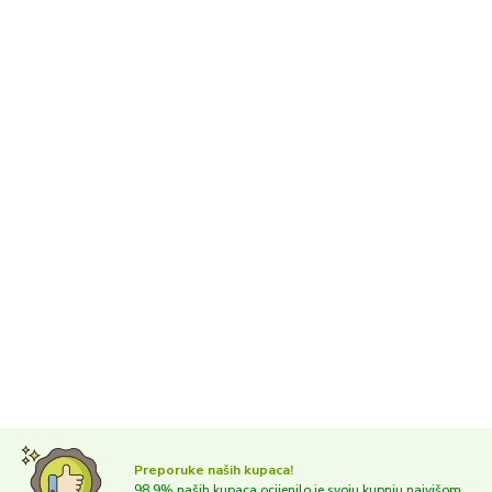
Preporuke naših kupaca!
98,9% naših kupaca ocijenilo je svoju kupnju najvišom