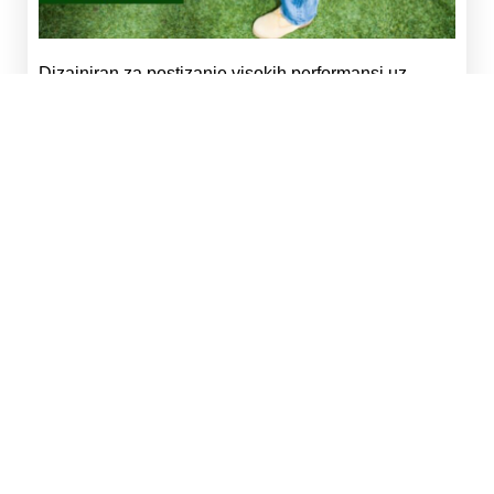
Dizajniran za postizanje visokih performansi uz
maksimalnu praktičnost pri radu u vrtu.
Zahvaljujući snažnom bežičnom motoru od 1500 W,
jamči precizno i učinkovito rezanje čak i na visokoj
travi, rubovima travnjaka i tvrdokornijoj vegetaciji.
Unatoč svojoj snazi, alat ostaje iznimno lagan i
jednostavan za rukovanje, s niskom težinom koja
vam omogućuje rad tijekom dužeg vremenskog
razdoblja bez naprezanja ruku i leđa.
Nedostatak kabela omogućuje slobodno kretanje po
cijelom vrtu, s lakoćom dosežući čak i najteže kutove.
Ergonomski dizajn ručke poboljšava kontrolu tijekom
upotrebe, čineći rezanje stabilnijim i preciznijim.