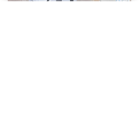
Kiváló tapadás és intelligens tisztítás
Az intelligens szívótechnológiának köszönhetően
a „ProCleaner®” szilárdan tapad bármilyen
felülethez, erős tapadási nyomást keltve.
A készülék bekapcsolásakor automatikusan
felrajzolja a munkaterület térképét, felismerve a
széleket, határokat és sarkokat, hogy biztosítsa
a teljes körű tisztítást.
Az infravörös érzékelők meghatározzák a