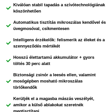
Kiválóan stabil tapadás a szívótechnológiának
köszönhetően
Automatikus tisztítás mikroszálas kendővel és
üvegmosóval, csíkmentesen
Intelligens érzékelők: felismerik az éleket és a
szennyeződés mértékét
Hosszú élettartamú akkumulátor + gyors
töltés 30 perc alatt
Biztonsági zsinór a leesés ellen, valamint
mosógépben mosható mikroszálas
törlőkendők
Kerüljék el a magasba mászás veszélyét,
amikor a külső ablakokat szeretnék
megtisztítani.