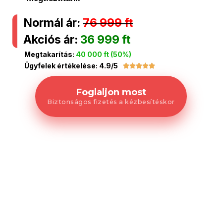
Normál ár:
76 999 ft
Akciós ár:
36 999 ft
Megtakarítás:
40 000 ft (50%)
Ügyfelek értékelése: 4.9/5





Foglaljon most
Biztonságos fizetés a kézbesítéskor