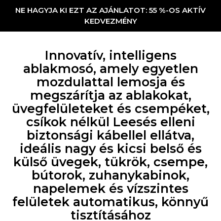
NE HAGYJA KI EZT AZ AJÁNLATOT: 55 %-OS AKTÍV
KEDVEZMÉNY
Innovatív, intelligens
ablakmosó, amely egyetlen
mozdulattal lemosja és
megszárítja az ablakokat,
üvegfelületeket és csempéket,
csíkok nélkül Leesés elleni
biztonsági kábellel ellátva,
ideális nagy és kicsi belső és
külső üvegek, tükrök, csempe,
bútorok, zuhanykabinok,
napelemek és vízszintes
felületek automatikus, könnyű
tisztításához