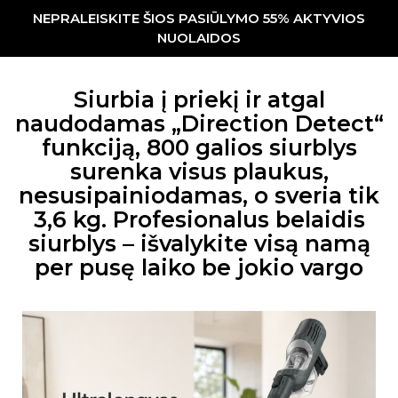
NEPRALEISKITE ŠIOS PASIŪLYMO 55% AKTYVIOS
NUOLAIDOS
Siurbia į priekį ir atgal
naudodamas „Direction Detect“
funkciją, 800 galios siurblys
surenka visus plaukus,
nesusipainiodamas, o sveria tik
3,6 kg. Profesionalus belaidis
siurblys – išvalykite visą namą
per pusę laiko be jokio vargo