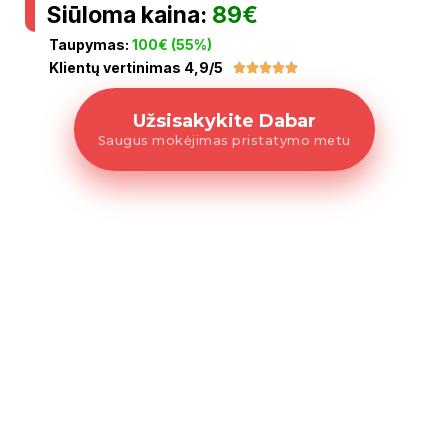
Siūloma kaina:
89€
Taupymas:
100€ (55%)
Klientų vertinimas 4,9/5





Užsisakykite Dabar
Saugus mokėjimas pristatymo metu