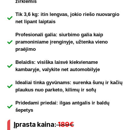
žirklėmis
Tik 3,6 kg: itin lengvas, jokio riešo nuovargio
net lipant laiptais
Profesionali galia: siurbimo galia kaip
pramoniniame įrenginyje, užtenka vieno
praėjimo
Belaidis: visiška laisvė kiekviename
kambaryje, valykite net automobilyje
Idealiai tinka gyvūnams: surenka šunų ir kačių
plaukus nuo parketo, kilimų ir sofų
Pridedami priedai: ilgas antgalis ir baldų
šepetys
Įprasta kaina:
189€