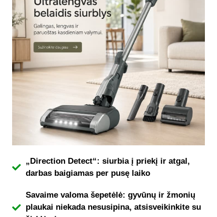
„Direction Detect“: siurbia į priekį ir atgal,
darbas baigiamas per pusę laiko
Savaime valoma šepetėlė: gyvūnų ir žmonių
plaukai niekada nesusipina, atsisveikinkite su