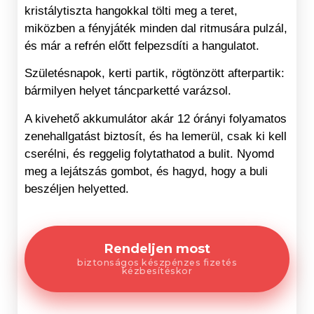
kristálytiszta hangokkal tölti meg a teret,
miközben a fényjáték minden dal ritmusára pulzál,
és már a refrén előtt felpezsdíti a hangulatot.
Születésnapok, kerti partik, rögtönzött afterpartik:
bármilyen helyet táncparketté varázsol.
A kivehető akkumulátor akár 12 órányi folyamatos
zenehallgatást biztosít, és ha lemerül, csak ki kell
cserélni, és reggelig folytathatod a bulit. Nyomd
meg a lejátszás gombot, és hagyd, hogy a buli
beszéljen helyetted.
Rendeljen most
biztonságos készpénzes fizetés
kézbesítéskor