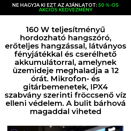
NE HAGYJA KI EZT AZ AJÁNLATOT:
50 %-OS
AKCIÓS KEDVEZMÉNY
160 W teljesítményű
hordozható hangszóró,
erőteljes hangzással, látványos
fényjátékkal és cserélhető
akkumulátorral, amelynek
üzemideje meghaladja a 12
órát. Mikrofon- és
gitárbemenetek, IPX4
szabvány szerinti fröccsenő víz
elleni védelem. A bulit bárhová
magaddal viheted