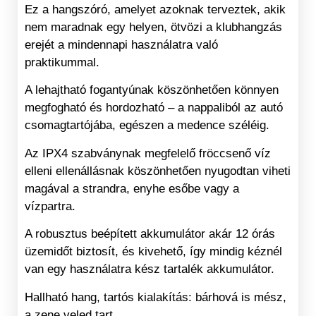
Ez a hangszóró, amelyet azoknak terveztek, akik
nem maradnak egy helyen, ötvözi a klubhangzás
erejét a mindennapi használatra való
praktikummal.
A lehajtható fogantyúnak köszönhetően könnyen
megfogható és hordozható – a nappaliból az autó
csomagtartójába, egészen a medence széléig.
Az IPX4 szabványnak megfelelő fröccsenő víz
elleni ellenállásnak köszönhetően nyugodtan viheti
magával a strandra, enyhe esőbe vagy a
vízpartra.
A robusztus beépített akkumulátor akár 12 órás
üzemidőt biztosít, és kivehető, így mindig kéznél
van egy használatra kész tartalék akkumulátor.
Hallható hang, tartós kialakítás: bárhová is mész,
a zene veled tart.