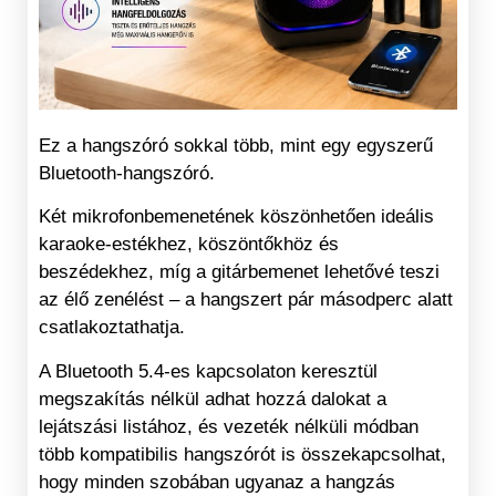
Ez a hangszóró sokkal több, mint egy egyszerű
Bluetooth-hangszóró.
Két mikrofonbemenetének köszönhetően ideális
karaoke-estékhez, köszöntőkhöz és
beszédekhez, míg a gitárbemenet lehetővé teszi
az élő zenélést – a hangszert pár másodperc alatt
csatlakoztathatja.
A Bluetooth 5.4-es kapcsolaton keresztül
megszakítás nélkül adhat hozzá dalokat a
lejátszási listához, és vezeték nélküli módban
több kompatibilis hangszórót is összekapcsolhat,
hogy minden szobában ugyanaz a hangzás