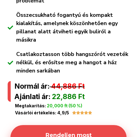
problémát
Összecsukható fogantyú és kompakt
kialakítás, amelynek köszönhetően egy
pillanat alatt átviheti egyik buliról a
másikra
Csatlakoztasson több hangszórót vezeték
nélkül, és erősítse meg a hangot a ház
minden sarkában
Normál ár:
44,886 Ft
Ajánlati ár:
22,886 Ft
Megtakarítás:
20,000 ft (50 %)
Vásárlói értékelés: 4,9/5





Rendeljen most