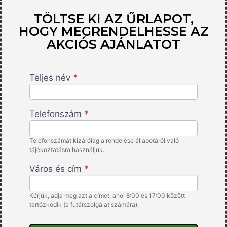
TÖLTSE KI AZ ŰRLAPOT,
HOGY MEGRENDELHESSE AZ
AKCIÓS AJÁNLATOT
Teljes név
*
SounSphere
- HU -
IslaAffiliate
Telefonszám
*
Telefonszámát kizárólag a rendelése állapotáról való
tájékoztatásra használjuk.
Város és cím
*
Kérjük, adja meg azt a címet, ahol 8:00 és 17:00 között
tartózkodik (a futárszolgálat számára).