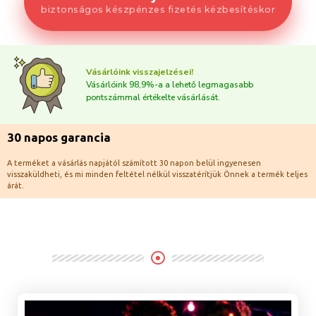
biztonságos készpénzes fizetés kézbesítéskor
Vásárlóink visszajelzései!
Vásárlóink 98,9%-a a lehető legmagasabb
pontszámmal értékelte vásárlását.
30 napos garancia
A terméket a vásárlás napjától számított 30 napon belül ingyenesen
visszaküldheti, és mi minden feltétel nélkül visszatérítjük Önnek a termék teljes
árát.