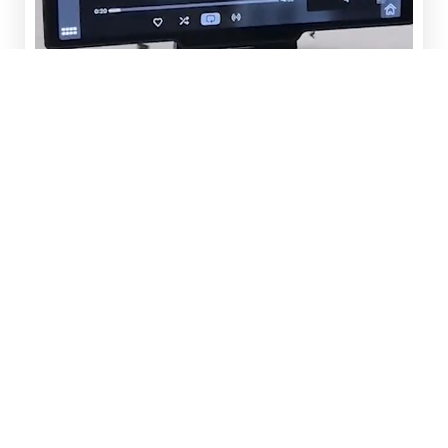
Pillanatok alatt,
komplikációk nélkül
használható
Azonnali telepítés: egyszerűen csatlakoztassa
a szivargyújtó aljzatba, és a készülék magától
aktiválódik, szerszámok, kábelek vagy
szakember beavatkozása nélkül.