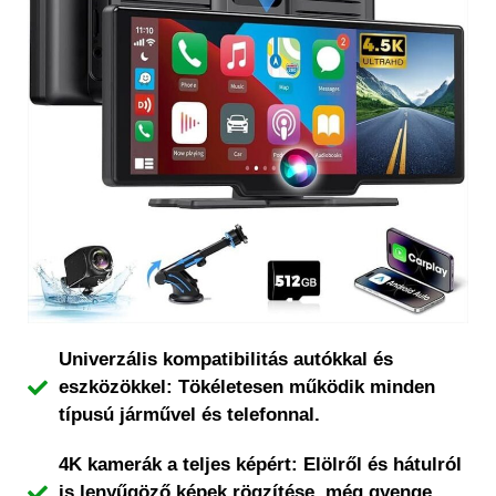
Univerzális kompatibilitás autókkal és
eszközökkel: Tökéletesen működik minden
típusú járművel és telefonnal.
4K kamerák a teljes képért: Elölről és hátulról
is lenyűgöző képek rögzítése, még gyenge