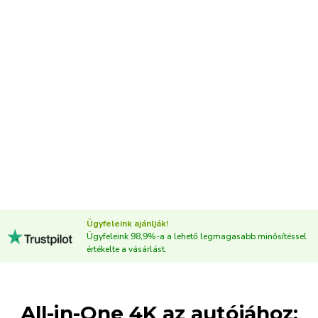
Ügyfeleink ajánlják!
Ügyfeleink 98,9%-a a lehető legmagasabb minősítéssel
értékelte a vásárlást.
All-in-One 4K az autójához: