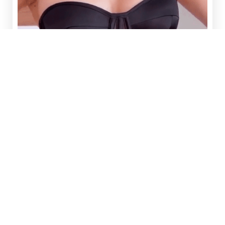
Il nostro corsetto è il segreto di bellezza delle
donne di tutto il mondo, ed è finalmente arrivato
anche da noi.