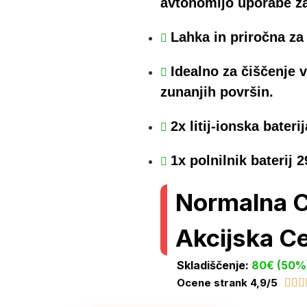
avtonomijo uporabe za
Lahka in priročna za
Idealno za čiščenje v
zunanjih površin.
2x litij-ionska bat
1x polnilnik bateri
Normalna 
Akcijska C
Skladiščenje:
80€ (50%
Ocene strank 4,9/5


