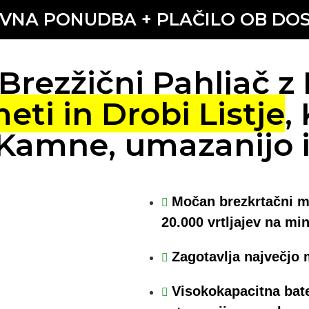
IVNA PONUDBA + PLAČILO OB DOS
Brezžični Pahljač z 
eti in Drobi Listje
,
Kamne, umazanijo 
Močan brezkrtačni mo
20.000 vrtljajev na mi
Zagotavlja največjo 
Visokokapacitna bate