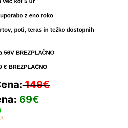
 več kot 5 ur
 uporabo z eno roko
rtov, poti, teras in težko dostopnih
erija 56V BREZPLAČNO
j 29 € BREZPLAČNO
Cena:
149€
ena:
69€
)

