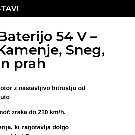
TAVI
Baterijo 54 V –
 Kamenje, Sneg,
in prah
tor z nastavljivo hitrostjo od
nuto
moč zraka do 210 km/h.
rija, ki zagotavlja dolgo