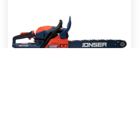
Верижната резачка Jonser Electric BS-5800
е проектирана да гарантира мощност и
надеждност при всяка употреба.
С 30-сантиметрова шина и верига с 72
зъба, тя осигурява прецизни и бързи
разрези дори при големи дървесни