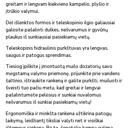
greitam ir lengvam kiekvieno kampelio, plyšio ir
įtrūkio valymui.
Dėl išlenktos formos ir teleskopinio ilgio galiausiai
galėsite pašalinti dulkes, nešvarumus ir gyvūnų
plaukus iš sunkiausiai pasiekiamų vietų.
Teleskopinis hidraulinis purkštuvas yra lengvas,
saugus ir patogus sprendimas.
Tiesiog įpilkite į įmontuotą muilo dozatorių savo
mėgstamą valymo priemonę, prijunkite prie vandens
šaltinio, ištraukite rankeną ir galite purkšti, muiluoti ir
šveisti tuo pačiu metu, kad greitai ir lengvai
pašalintumėte pelėsius ir sunkiai nuvalomus
nešvarumus iš sunkiai pasiekiamų vietų!
Ergonomiška ir minkšta rankena užtikrina patogų
laikymą, leidžiantį tiksliai valyti net ir visiškai
ištempus rankeną. Be to, šepetėlio kampą galima