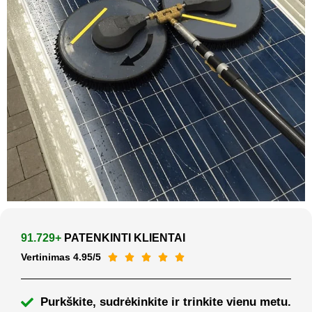
91.729+
PATENKINTI KLIENTAI
Vertinimas 4.95/5





Purkškite, sudrėkinkite ir trinkite vienu metu.