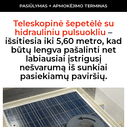
PASIŪLYMAS + APMOKĖJIMO TERMINAS
Teleskopinė šepetėlė su
hidrauliniu pulsuokliu
–
išsitiesia iki 5,60 metro, kad
būtų lengva pašalinti net
labiausiai įstrigusį
nešvarumą iš sunkiai
pasiekiamų paviršių.