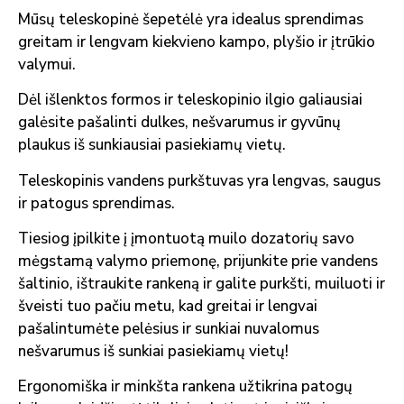
Mūsų teleskopinė šepetėlė yra idealus sprendimas
greitam ir lengvam kiekvieno kampo, plyšio ir įtrūkio
valymui.
Dėl išlenktos formos ir teleskopinio ilgio galiausiai
galėsite pašalinti dulkes, nešvarumus ir gyvūnų
plaukus iš sunkiausiai pasiekiamų vietų.
Teleskopinis vandens purkštuvas yra lengvas, saugus
ir patogus sprendimas.
Tiesiog įpilkite į įmontuotą muilo dozatorių savo
mėgstamą valymo priemonę, prijunkite prie vandens
šaltinio, ištraukite rankeną ir galite purkšti, muiluoti ir
šveisti tuo pačiu metu, kad greitai ir lengvai
pašalintumėte pelėsius ir sunkiai nuvalomus
nešvarumus iš sunkiai pasiekiamų vietų!
Ergonomiška ir minkšta rankena užtikrina patogų