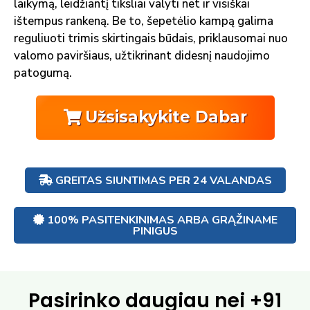
laikymą, leidžiantį tiksliai valyti net ir visiškai
ištempus rankeną. Be to, šepetėlio kampą galima
reguliuoti trimis skirtingais būdais, priklausomai nuo
valomo paviršiaus, užtikrinant didesnį naudojimo
patogumą.
Užsisakykite Dabar
GREITAS SIUNTIMAS PER 24 VALANDAS
100% PASITENKINIMAS ARBA GRĄŽINAME
PINIGUS
Pasirinko daugiau nei
+91