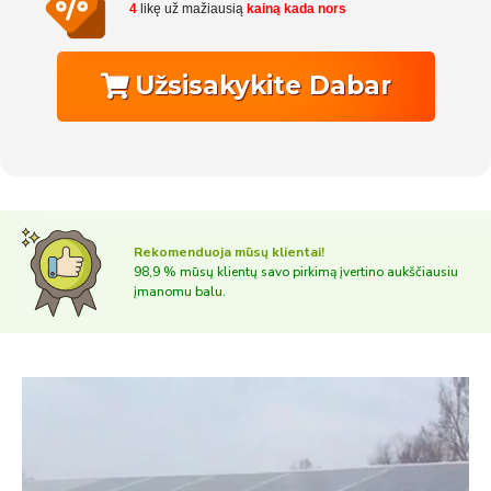
4
likę už mažiausią
kainą kada nors
Užsisakykite Dabar
Rekomenduoja mūsų klientai!
98,9 % mūsų klientų savo pirkimą įvertino aukščiausiu
įmanomu balu.