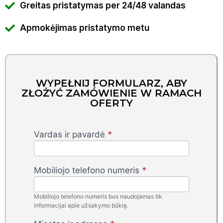
Greitas pristatymas per 24/48 valandas
Apmokėjimas pristatymo metu
WYPEŁNIJ FORMULARZ, ABY
ZŁOŻYĆ ZAMÓWIENIE W RAMACH
OFERTY
Vardas ir pavardė
*
Electric
Washer
- LT -
Mobiliojo telefono numeris
*
Rino
Ads
Mobiliojo telefono numeris bus naudojamas tik
informacijai apie užsakymo būklę.