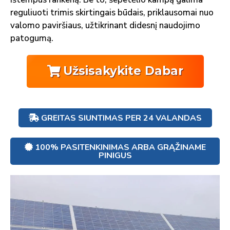
reguliuoti trimis skirtingais būdais, priklausomai nuo
valomo paviršiaus, užtikrinant didesnį naudojimo
patogumą.
Užsisakykite Dabar
GREITAS SIUNTIMAS PER 24 VALANDAS
100% PASITENKINIMAS ARBA GRĄŽINAME
PINIGUS