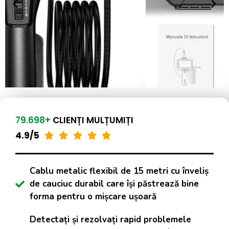
79.698+
CLIENȚI MULȚUMIȚI
4.9/5





Cablu metalic flexibil de 15 metri cu înveliș
de cauciuc durabil care își păstrează bine
forma pentru o mișcare ușoară
Detectați și rezolvați rapid problemele