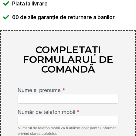
Plata la livrare
60 de zile garanție de returnare a banilor
COMPLETAȚI
FORMULARUL DE
COMANDĂ
Nume și prenume
*
Inspection
Camera
RO -
Număr de telefon mobil
*
FlamyFox
Numărul de telefon mobil va fi utilizat doar pentru informații
privind starea coletului.