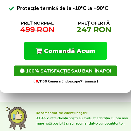
Protecție termică de la -10°C la +90°C
PREȚ NORMAL
PREȚ OFERTĂ
499 RON
247 RON
Comandă Acum
100% SATISFACȚIE SAU BANI ÎNAPOI
(
9
/1150 Camera Endoscope® rămasă )
Recomandat de clienții noștri!
98,9% dintre clienții noștri au evaluat achiziția cu cea mai
mare notă posibilă și au recomandat-o cunoscuților lor.