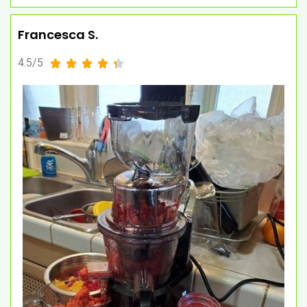
Francesca S.
4.5/5




