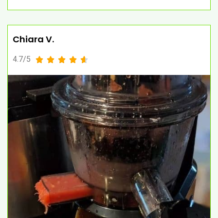
Chiara V.
4.7/5




