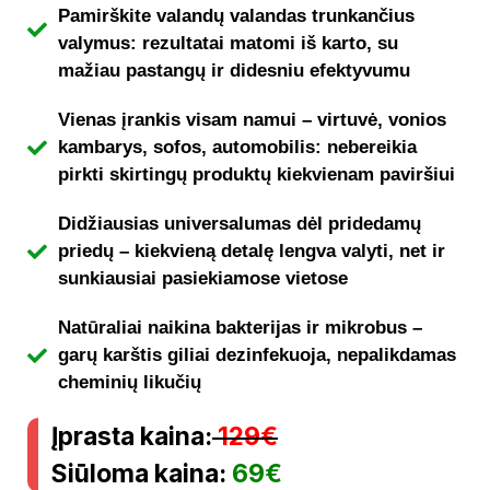
Pamirškite valandų valandas trunkančius
valymus: rezultatai matomi iš karto, su
mažiau pastangų ir didesniu efektyvumu
Vienas įrankis visam namui – virtuvė, vonios
kambarys, sofos, automobilis: nebereikia
pirkti skirtingų produktų kiekvienam paviršiui
Didžiausias universalumas dėl pridedamų
priedų – kiekvieną detalę lengva valyti, net ir
sunkiausiai pasiekiamose vietose
Natūraliai naikina bakterijas ir mikrobus –
garų karštis giliai dezinfekuoja, nepalikdamas
cheminių likučių
Įprasta kaina:
129€
Siūloma kaina:
69€