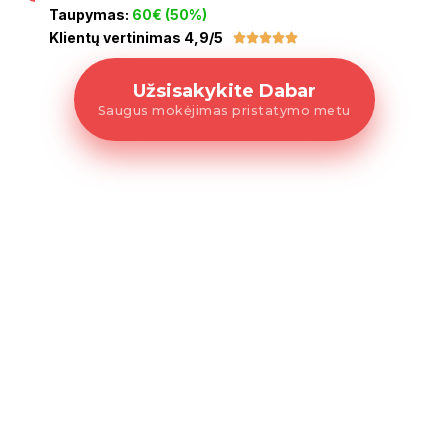
Taupymas:
60€ (50%)
Klientų vertinimas 4,9/5





Užsisakykite Dabar
Saugus mokėjimas pristatymo metu