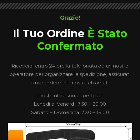
Grazie!
Il Tuo Ordine
È Stato
Confermato
Riceverai entro 24 ore la telefonata da un nostro
operatore per organizzare la spedizione, assicurati
di rispondere alla nostra chiamata
I nostri uffici sono aperti dal:
Lunedi al Venerdi: 7:30 – 20.00
Sabato – Domenica: 7:30 – 19.00