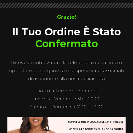
Grazie!
Il Tuo Ordine È Stato
Confermato
Riceverai entro 24 ore la telefonata da un nostro
operatore per organizzare la spedizione, assicurati
di rispondere alla nostra chiamata
I nostri uffici sono aperti dal:
Lunedi al Venerdi: 7:30 – 20.00
Sabato – Domenica: 7:30 – 19.00