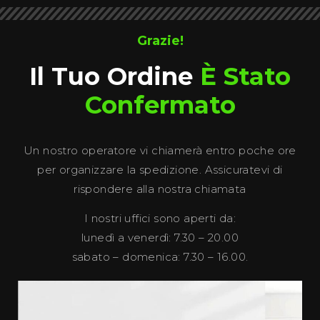
Grazie!
Il Tuo Ordine
È Stato
Confermato
Un nostro operatore vi chiamerà entro poche ore
per organizzare la spedizione. Assicuratevi di
rispondere alla nostra chiamata
I nostri uffici sono aperti da:
lunedì a venerdì: 7.30 – 20.00
sabato – domenica: 7.30 – 16.00.