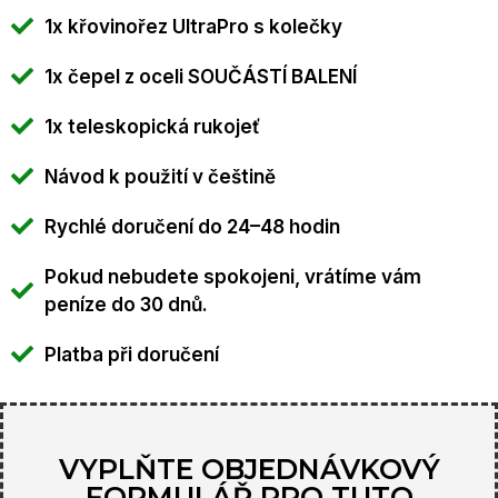
1x křovinořez UltraPro s kolečky
1x čepel z oceli SOUČÁSTÍ BALENÍ
1x teleskopická rukojeť
Návod k použití v češtině
Rychlé doručení do 24–48 hodin
Pokud nebudete spokojeni, vrátíme vám
peníze do 30 dnů.
Platba při doručení
VYPLŇTE OBJEDNÁVKOVÝ
FORMULÁŘ PRO TUTO