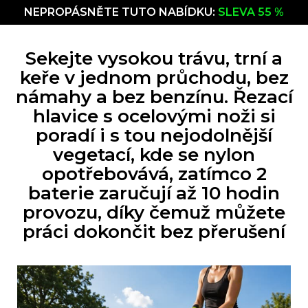
NEPROPÁSNĚTE TUTO NABÍDKU:
SLEVA 55 %
Sekejte vysokou trávu, trní a
keře v jednom průchodu, bez
námahy a bez benzínu. Řezací
hlavice s ocelovými noži si
poradí i s tou nejodolnější
vegetací, kde se nylon
opotřebovává, zatímco 2
baterie zaručují až 10 hodin
provozu, díky čemuž můžete
práci dokončit bez přerušení