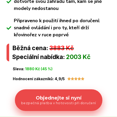
dotvořte svou zahradu tam, kam se jiné
modely nedostanou
Připraveno k použití ihned po doručení:
snadné ovládání i pro ty, kteří drží
křovinořez v ruce poprvé
Běžná cena:
3883 Kč
Speciální nabídka:
2003 Kč
Sleva:
1880 Kč (45 %)
Hodnocení zákazníků: 4,9/5





Objednejte si nyní
bezpečná platba v hotovosti při doručení