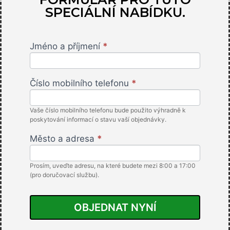
SPECIÁLNÍ NABÍDKU.
Jméno a příjmení
*
Fast
Mover
Rotorazer
Číslo mobilního telefonu
*
- CZK -
IslaAffiliate
Vaše číslo mobilního telefonu bude použito výhradně k
poskytování informací o stavu vaší objednávky.
Město a adresa
*
Prosím, uveďte adresu, na které budete mezi 8:00 a 17:00
(pro doručovací službu).
OBJEDNAT NYNÍ