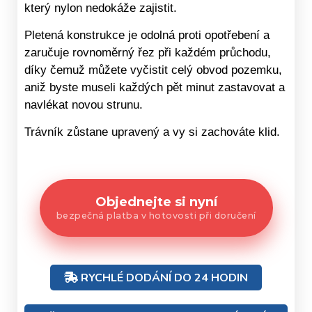
který nylon nedokáže zajistit.
Pletená konstrukce je odolná proti opotřebení a
zaručuje rovnoměrný řez při každém průchodu,
díky čemuž můžete vyčistit celý obvod pozemku,
aniž byste museli každých pět minut zastavovat a
navlékat novou strunu.
Trávník zůstane upravený a vy si zachováte klid.
Objednejte si nyní
bezpečná platba v hotovosti při doručení
RYCHLÉ DODÁNÍ DO 24 HODIN