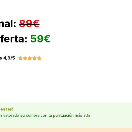
mal:
89€
ferta:
59€
s 4,9/5





entes!
an valorado su compra con la puntuación más alta