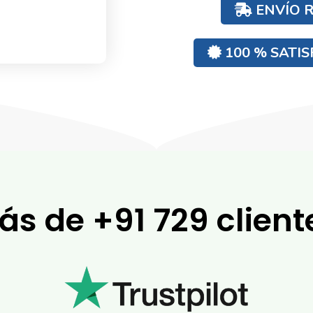
ENVÍO R
100 % SATI
más de
+91 729 client