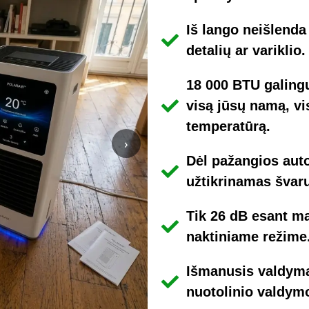
Iš lango neišlenda
detalių ar variklio.
18 000 BTU galingu
visą jūsų namą, vi
temperatūrą.
›
Dėl pažangios aut
užtikrinamas švaru
Tik 26 dB esant m
naktiniame režime
Išmanusis valdyma
nuotolinio valdym