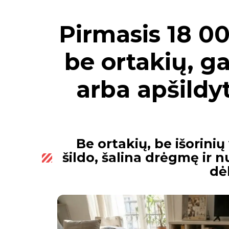
Pirmasis 18 0
be ortakių, ga
arba apšildyt
Be ortakių, be išorinių
šildo, šalina drėgmę ir 
dė