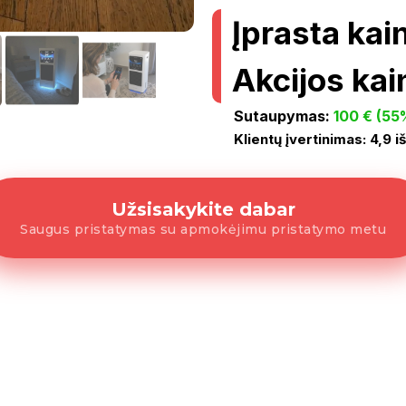
Įprasta kai
Akcijos kai
Sutaupymas:
100 € (55
Klientų įvertinimas: 4,9 i
Užsisakykite dabar
Saugus pristatymas su apmokėjimu pristatymo metu