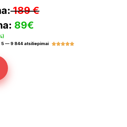
na:
189 €
na:
89€
%)
š 5 — 9 844 atsiliepimai




