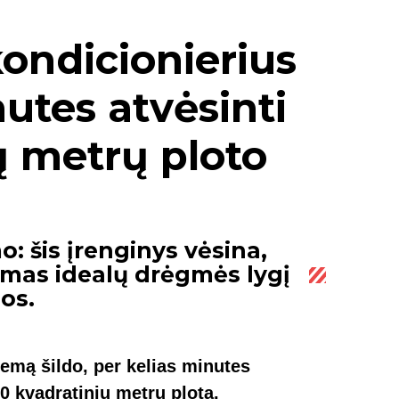
ondicionierius
nutes atvėsinti
ių metrų ploto
o: šis įrenginys vėsina,
damas idealų drėgmės lygį
os.
iemą šildo, per kelias minutes
0 kvadratinių metrų plotą.