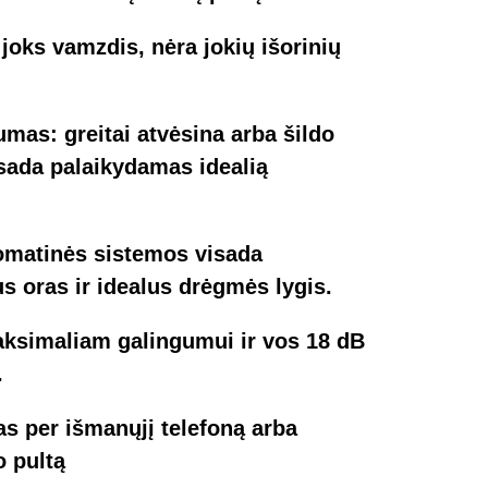
 joks vamzdis, nėra jokių išorinių
mas: greitai atvėsina arba šildo
sada palaikydamas idealią
omatinės sistemos visada
s oras ir idealus drėgmės lygis.
aksimaliam galingumui ir vos 18 dB
.
s per išmanųjį telefoną arba
o pultą