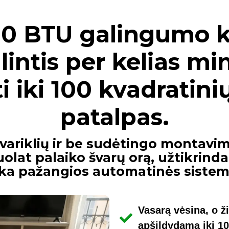
00 BTU galingumo k
lintis per kelias mi
i iki 100 kvadratin
patalpas.
 variklių ir be sudėtingo montavim
nuolat palaiko švarų orą, užtikrin
ka pažangios automatinės sistem
Vasarą vėsina, o ž
apšildydama iki 10