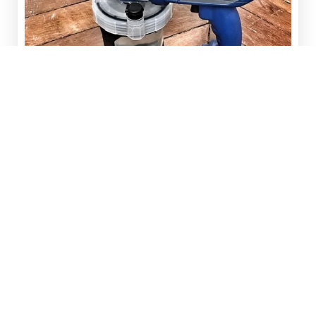
La pistola pulverizadora es una herramienta
excelente que permite obtener resultados
precisos en cualquier trabajo de pintura, grande o
pequeño, en interiores o exteriores,
prácticamente en cualquier superficie, sin
salpicaduras ni manchas.
Cambie el color de cualquier habitación en un
instante y disfrute del resultado.