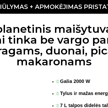
SIŪLYMAS + APMOKĖJIMAS PRIST
planetinis maišyt
i tinka be vargo par
ragams, duonai, pic
makaronams
Galia 2000 W
Tylus ir mažas energ
7 L talpos didelės ta