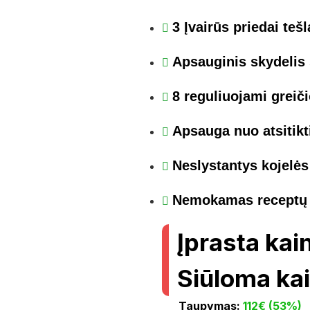
3 Įvairūs priedai tešl
Apsauginis skydelis 
8 reguliuojami greiči
Apsauga nuo atsitikt
Neslystantys kojelės
Nemokamas receptų
Įprasta kai
Siūloma ka
Taupymas:
112€ (53%)