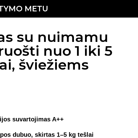
ATYMO METU
uvas su nuimamu
uošti nuo 1 iki 5
ai, šviežiems
ijos suvartojimas A++
lpos dubuo, skirtas 1–5 kg tešlai