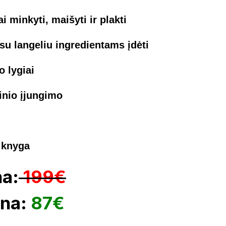
ai minkyti, maišyti ir plakti
su langeliu ingredientams įdėti
o lygiai
inio įjungimo
 knyga
na:
199€
ina:
87€