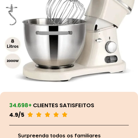
34.698+
CLIENTES SATISFEITOS
4.9/5





Surpreenda todos os familiares