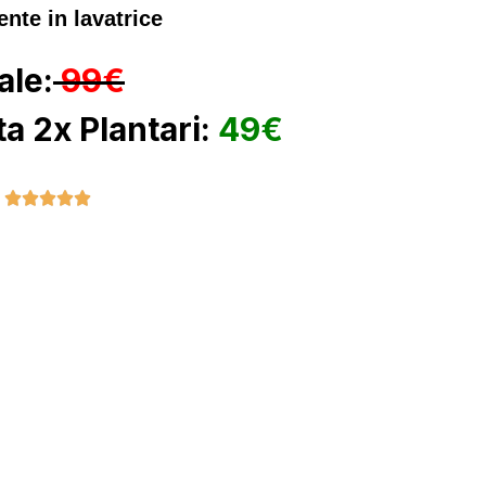
nte in lavatrice
ale:
99€
a 2x Plantari:
49€




