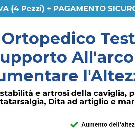
IVA (4 Pezzi) + PAGAMENTO SICU
 Ortopedico Testa
pporto All'arco
umentare l'Altez
tabilità e artrosi della caviglia, p
tatarsalgia, Dita ad artiglio e mar
Aumento dell'altez