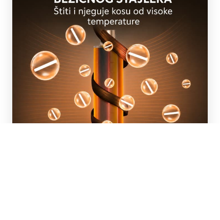
Osušite i stilizirajte u jednom koraku
Posebna „Coanda“ tehnologija protoka zraka
stvara snažan protok zraka koji uvlači kosu, suši je