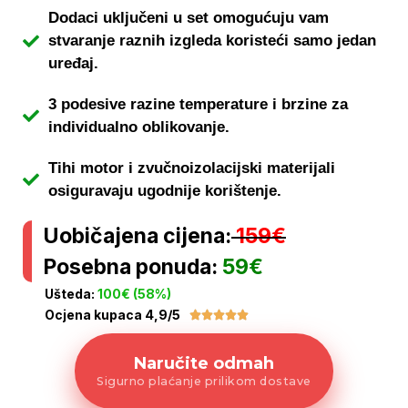
Dodaci uključeni u set omogućuju vam
stvaranje raznih izgleda koristeći samo jedan
uređaj.
3 podesive razine temperature i brzine za
individualno oblikovanje.
Tihi motor i zvučnoizolacijski materijali
osiguravaju ugodnije korištenje.
Uobičajena cijena:
159€
Posebna ponuda:
59€
Ušteda:
100€ (58%)
Ocjena kupaca 4,9/5





Naručite odmah
Sigurno plaćanje prilikom dostave