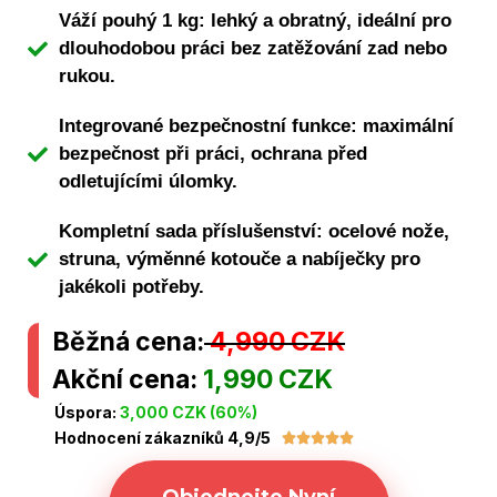
Váží pouhý 1 kg: lehký a obratný, ideální pro
dlouhodobou práci bez zatěžování zad nebo
rukou.
Integrované bezpečnostní funkce: maximální
bezpečnost při práci, ochrana před
odletujícími úlomky.
Kompletní sada příslušenství: ocelové nože,
struna, výměnné kotouče a nabíječky pro
jakékoli potřeby.
Běžná cena:
4,990 CZK
Akční cena:
1,990 CZK
Úspora:
3,000 CZK (60%)
Hodnocení zákazníků 4,9/5




