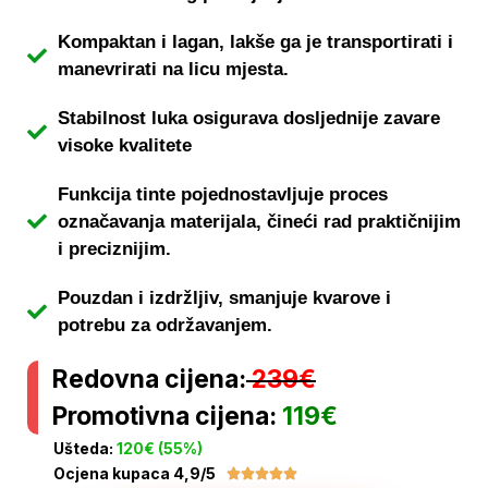
Kompaktan i lagan, lakše ga je transportirati i
manevrirati na licu mjesta.
Stabilnost luka osigurava dosljednije zavare
visoke kvalitete
Funkcija tinte pojednostavljuje proces
označavanja materijala, čineći rad praktičnijim
i preciznijim.
Pouzdan i izdržljiv, smanjuje kvarove i
potrebu za održavanjem.
Redovna cijena:
239€
Promotivna cijena:
119€
Ušteda:
120€ (55%)
Ocjena kupaca 4,9/5




