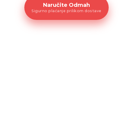
Naručite Odmah
Sigurno plaćanje prilikom dostave