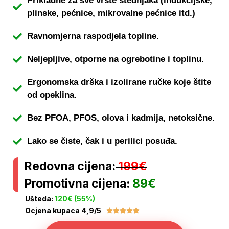
Prikladne za sve vrste štednjaka (indukcijske,
plinske, pećnice, mikrovalne pećnice itd.)
Ravnomjerna raspodjela topline.
Neljepljive, otporne na ogrebotine i toplinu.
Ergonomska drška i izolirane ručke koje štite
od opeklina.
Bez PFOA, PFOS, olova i kadmija, netoksične.
Lako se čiste, čak i u perilici posuđa.
Redovna cijena:
199€
Promotivna cijena:
89€
Ušteda:
120€ (55%)
Ocjena kupaca 4,9/5




