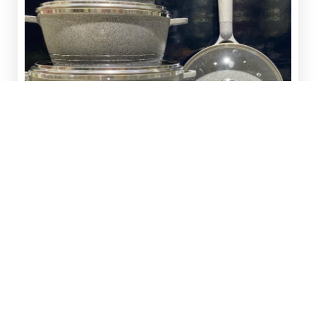
TROSLJEVENA STRUKTURA S
JEDNAKOM RASPODJELOM
TOPLINE