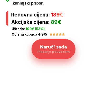
kuhinjski pribor.
Redovna cijena:
189€
Akcijska cijena:
89€
Ušteda:
100€ (53%)
Ocjena kupaca 4.9/5





Naruči sada
Plaćanje pouzećem