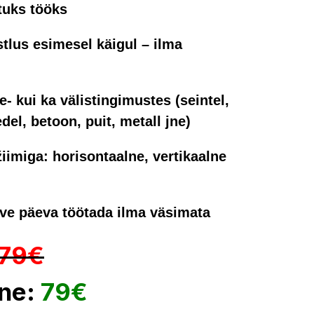
tuks tööks
istlus esimesel käigul – ilma
- kui ka välistingimustes (seintel,
gedel, betoon, puit, metall jne)
žiimiga: horisontaalne, vertikaalne
erve päeva töötada ilma väsimata
79€
ine:
79€