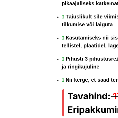
pikaajaliseks katkema
Täiuslikult sile viim
tilkumise või laiguta
Kasutamiseks nii sise
tellistel, plaatidel, la
Pihusti 3 pihustusre
ja ringikujuline
Nii kerge, et saad t
Tavahind:
1
Eripakkum