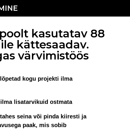
MINE
e poolt kasutatav 88
ile kättesaadav.
gas värvimistöös
 lõpetad kogu projekti ilma
 ilma lisatarvikuid ostmata
tahes seina või pinda kiiresti ja
avusega paak, mis sobib