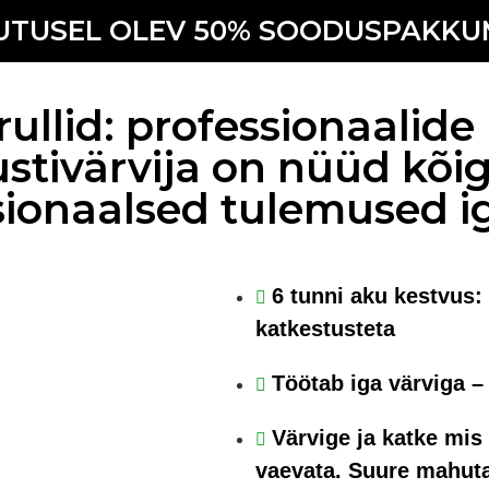
UTUSEL OLEV 50% SOODUSPAKKU
 rullid: professionaalid
stivärvija on nüüd kõig
ionaalsed tulemused i
6 tunni aku kestvus:
katkestusteta
Töötab iga värviga –
Värvige ja katke mis 
vaevata. Suure mahut