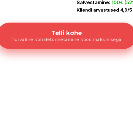
Salvestamine:
100€ (5
Kliendi arvustused 4,9/5
Telli kohe
Turvaline kohaletoimetamine koos maksmisega