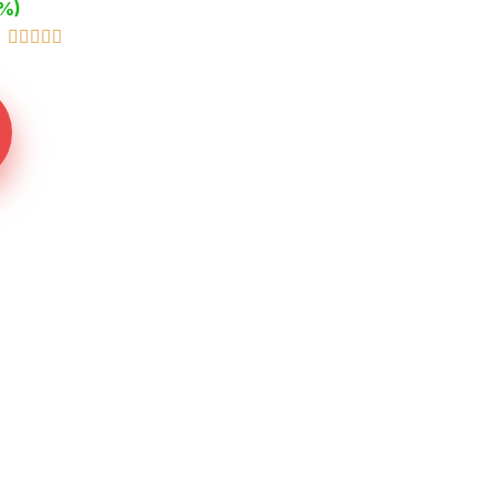
2%)




