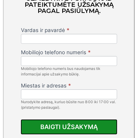
PATEIKTUMĖTE UŽSAKYMĄ
PAGAL PASIŪLYMĄ.
Vardas ir pavardė
*
Projector
- LT -
Rino Ads
Mobiliojo telefono numeris
*
Mobiliojo telefono numeris bus naudojamas tik
informacijai apie užsakymo būklę.
Miestas ir adresas
*
Nurodykite adresą, kuriuo būsite nuo 8:00 iki 17:00 val.
(pristatymo paslaugai).
BAIGTI UŽSAKYMĄ