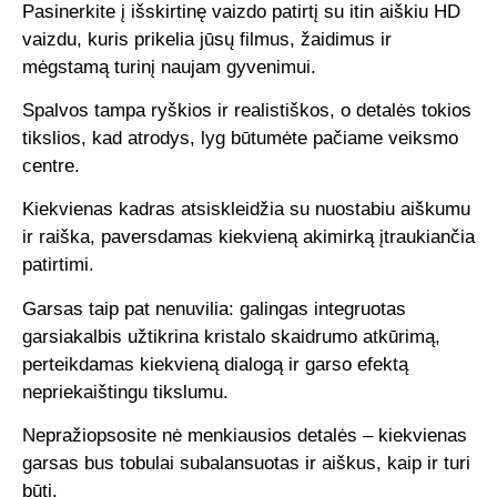
Pasinerkite į išskirtinę vaizdo patirtį su itin aiškiu HD
vaizdu, kuris prikelia jūsų filmus, žaidimus ir
mėgstamą turinį naujam gyvenimui.
Spalvos tampa ryškios ir realistiškos, o detalės tokios
tikslios, kad atrodys, lyg būtumėte pačiame veiksmo
centre.
Kiekvienas kadras atsiskleidžia su nuostabiu aiškumu
ir raiška, paversdamas kiekvieną akimirką įtraukiančia
patirtimi.
Garsas taip pat nenuvilia: galingas integruotas
garsiakalbis užtikrina kristalo skaidrumo atkūrimą,
perteikdamas kiekvieną dialogą ir garso efektą
nepriekaištingu tikslumu.
Nepražiopsosite nė menkiausios detalės – kiekvienas
garsas bus tobulai subalansuotas ir aiškus, kaip ir turi
būti.