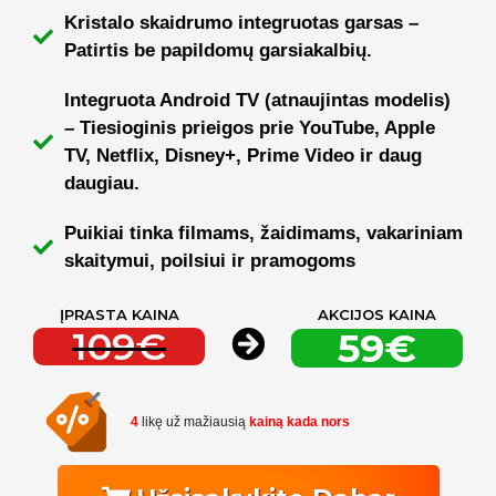
Kristalo skaidrumo integruotas garsas –
Patirtis be papildomų garsiakalbių.
Integruota Android TV (atnaujintas modelis)
– Tiesioginis prieigos prie YouTube, Apple
TV, Netflix, Disney+, Prime Video ir daug
daugiau.
Puikiai tinka filmams, žaidimams, vakariniam
skaitymui, poilsiui ir pramogoms
ĮPRASTA KAINA
AKCIJOS KAINA
109€
59€
4
likę už mažiausią
kainą kada nors