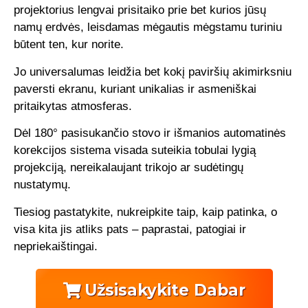
projektorius lengvai prisitaiko prie bet kurios jūsų
namų erdvės, leisdamas mėgautis mėgstamu turiniu
būtent ten, kur norite.
Jo universalumas leidžia bet kokį paviršių akimirksniu
paversti ekranu, kuriant unikalias ir asmeniškai
pritaikytas atmosferas.
Dėl 180° pasisukančio stovo ir išmanios automatinės
korekcijos sistema visada suteikia tobulai lygią
projekciją, nereikalaujant trikojo ar sudėtingų
nustatymų.
Tiesiog pastatykite, nukreipkite taip, kaip patinka, o
visa kita jis atliks pats – paprastai, patogiai ir
nepriekaištingai.
Užsisakykite Dabar