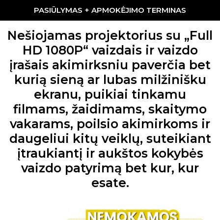
PASIŪLYMAS + APMOKĖJIMO TERMINAS
Nešiojamas projektorius su „Full
HD 1080P“ vaizdais ir vaizdo
įrašais akimirksniu paverčia bet
kurią sieną ar lubas milžinišku
ekranu, puikiai tinkamu
filmams, žaidimams, skaitymo
vakarams, poilsio akimirkoms ir
daugeliui kitų veiklų, suteikiant
įtraukiantį ir aukštos kokybės
vaizdo patyrimą bet kur, kur
esate.