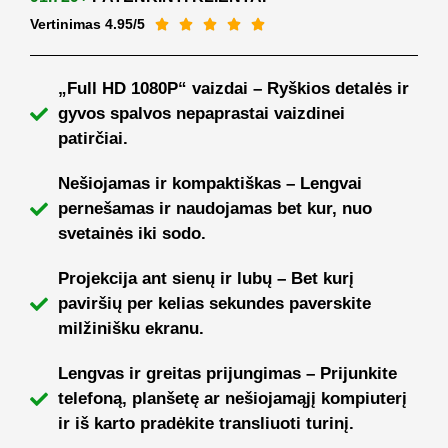
Vertinimas 4.95/5





„Full HD 1080P“ vaizdai – Ryškios detalės ir
gyvos spalvos nepaprastai vaizdinei
patirčiai.
Nešiojamas ir kompaktiškas – Lengvai
pernešamas ir naudojamas bet kur, nuo
svetainės iki sodo.
Projekcija ant sienų ir lubų – Bet kurį
paviršių per kelias sekundes paverskite
milžinišku ekranu.
Lengvas ir greitas prijungimas – Prijunkite
telefoną, planšetę ar nešiojamąjį kompiuterį
ir iš karto pradėkite transliuoti turinį.