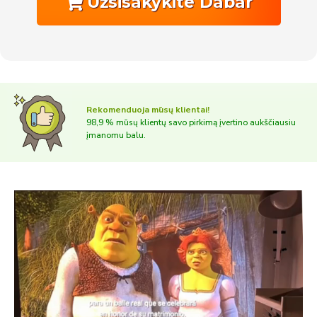
Užsisakykite Dabar
Rekomenduoja mūsų klientai!
98,9 % mūsų klientų savo pirkimą įvertino aukščiausiu
įmanomu balu.