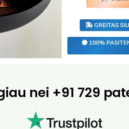
GREITAS SI
100% PASITE
giau nei
+91 729 pate