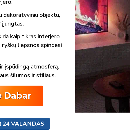
rjero.
kru dekoratyviniu objektu,
r įjungtas.
iria kaip tikras interjero
 ryškų liepsnos spindesį
ą ir įspūdingą atmosferą,
aus šilumos ir stiliaus.
e Dabar
R 24 VALANDAS