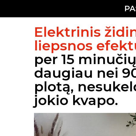
PA
Elektrinis židi
liepsnos efek
per 15 minučių
daugiau nei 9
plotą, nesuke
jokio kvapo.