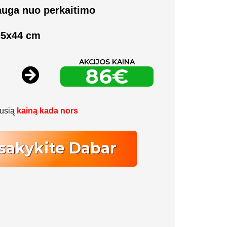
uga nuo perkaitimo
05x44 cm
AKCIJOS KAINA
86€
ausią
kainą kada nors
sakykite Dabar