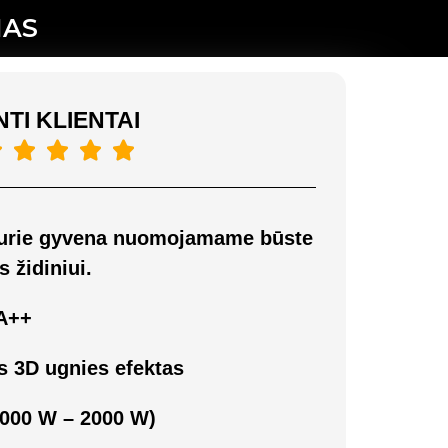
NAS
TI KLIENTAI





 kurie gyvena nuomojamame būste
s židiniui.
 A++
s 3D ugnies efektas
(1000 W – 2000 W)