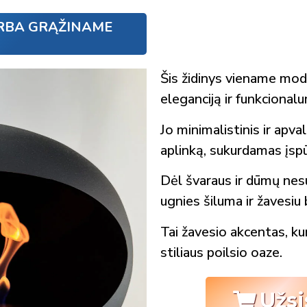
RBA GRĄŽINAME
Šis židinys viename mod
eleganciją ir funkcional
Jo minimalistinis ir apvalu
aplinką, sukurdamas įspū
Dėl švaraus ir dūmų nes
ugnies šiluma ir žavesiu 
Tai žavesio akcentas, ku
stiliaus poilsio oaze.
Užsi