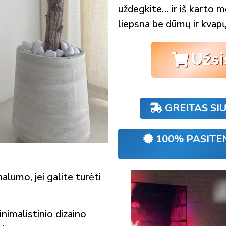
uždegkite… ir iš karto m
liepsna be dūmų ir kvapų
Užsi
GREITAS SI
100% PASITE
alumo, jei galite turėti
nimalistinio dizaino