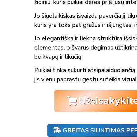
židiniu, kuris puikiai derės prie jūsų inte
Jo šiuolaikiškas išvaizda paverčia jį ti
kuris yra toks pat gražus ir išjungtas, i
Jo elegantiška ir liekna struktūra išsisk
elementas, o švarus degimas užtikrina
be kvapų ir likučių.
Puikiai tinka sukurti atsipalaiduojanči
jis vienu paprastu gestu suteikia vizual
Užsisakykit
GREITAS SIUNTIMAS PE