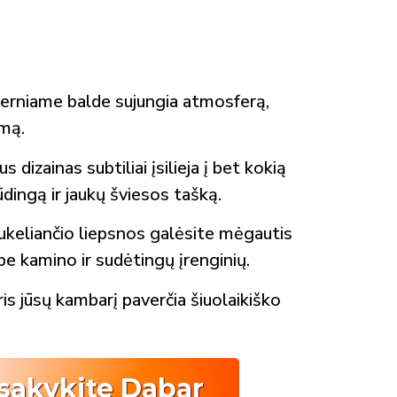
erniame balde sujungia atmosferą,
umą.
s dizainas subtiliai įsilieja į bet kokią
dingą ir jaukų šviesos tašką.
ukeliančio liepsnos galėsite mėgautis
be kamino ir sudėtingų įrenginių.
ris jūsų kambarį paverčia šiuolaikiško
sakykite Dabar