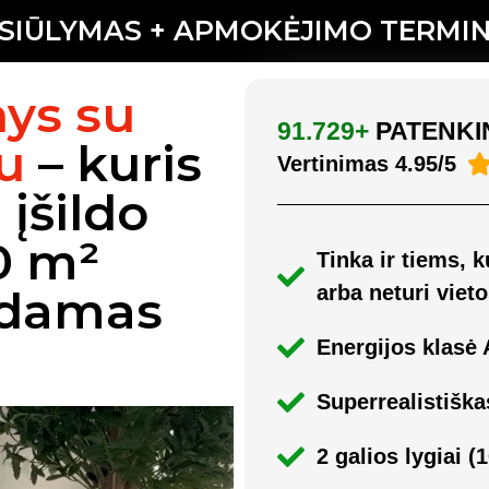
SIŪLYMAS + APMOKĖJIMO TERMI
nys su
91.729+
PATENKIN
tu
– kuris
Vertinimas 4.95/5
 įšildo
0 m²
Tinka ir tiems,
ldamas
arba neturi vieto
Energijos klasė
Superrealistiška
2 galios lygiai 