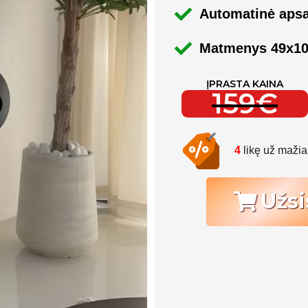
Automatinė apsa
Matmenys 49x1
ĮPRASTA KAINA
159€
4
likę už maži
Užsi