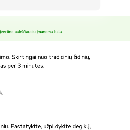
įvertino aukščiausiu įmanomu balu.
. Skirtingai nuo tradicinių židinių,
as per 3 minutes.
ų
iu. Pastatykite, užpildykite degiklį,