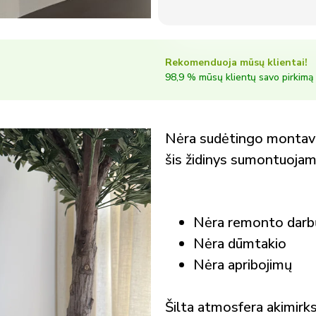
Rekomenduoja mūsų klientai!
98,9 % mūsų klientų savo pirkimą 
Nėra sudėtingo montavimo
šis židinys sumontuojam
Nėra remonto darb
Nėra dūmtakio
Nėra apribojimų
Šilta atmosfera akimirksn