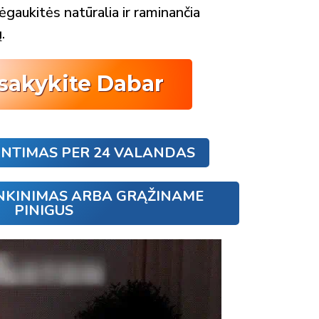
ėgaukitės natūralia ir raminančia
.
sakykite Dabar
UNTIMAS PER 24 VALANDAS
NKINIMAS ARBA GRĄŽINAME
PINIGUS