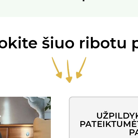
kite šiuo ribotu
UŽPILDY
PATEIKTUMĖ
P