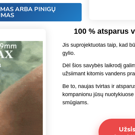
IMAS ARBA PINIGŲ
IMAS
100 % atsparus va
Jis suprojektuotas taip, kad bū
gylio.
Dėl šios savybės laikrodį gali
užsiimant kitomis vandens pra
Be to, naujas tvirtas ir atsparu
kompanionu jūsų nuotykiuose g
smūgiams.
Užsi