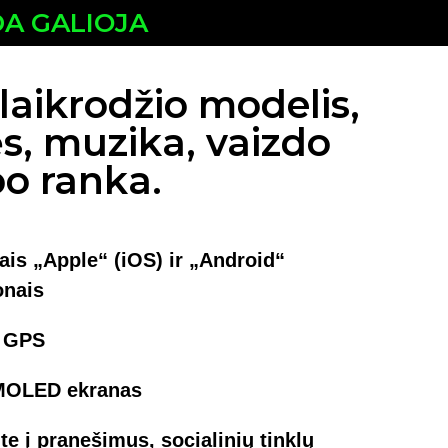
DA GALIOJA
laikrodžio modelis,
ės, muzika, vaizdo
po ranka.
is „Apple“ (iOS) ir „Android“
onais
r GPS
MOLED ekranas
te į pranešimus, socialinių tinklų