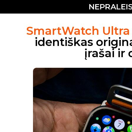
NEPRALEIS
SmartWatch Ultra
identiškas origin
įrašai i