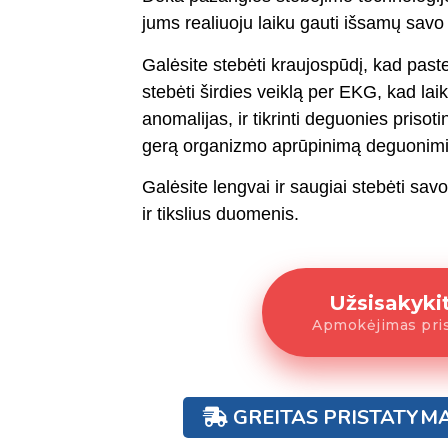
jums realiuoju laiku gauti išsamų savo
Galėsite stebėti kraujospūdį, kad pas
stebėti širdies veiklą per EKG, kad la
anomalijas, ir tikrinti deguonies prisot
gerą organizmo aprūpinimą deguonimi
Galėsite lengvai ir saugiai stebėti sav
ir tikslius duomenis.
Užsisakyki
Apmokėjimas pri
GREITAS PRISTATYM