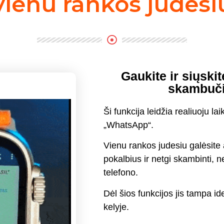
vienu rankos judesi
Gaukite ir siųski
skambučiu
Ši funkcija leidžia realiuoju lai
„WhatsApp“.
Vienu rankos judesiu galėsite a
pokalbius ir netgi skambinti, n
telefono.
Dėl šios funkcijos jis tampa id
kelyje.