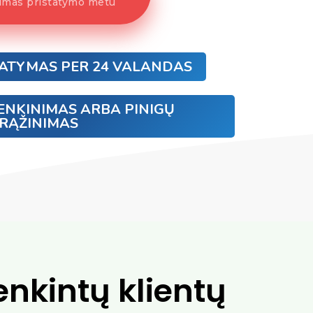
mas pristatymo metu
TATYMAS PER 24 VALANDAS
ENKINIMAS ARBA PINIGŲ
RĄŽINIMAS
enkintų klientų