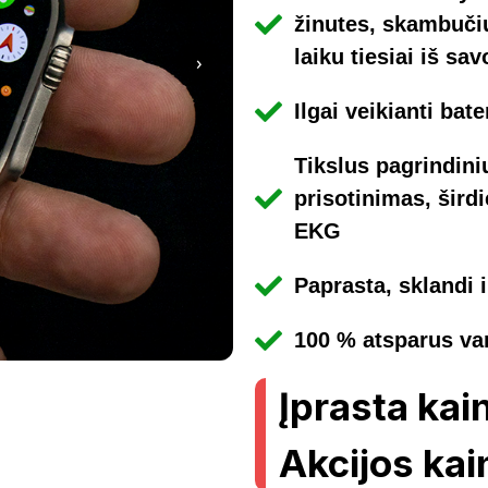
žinutes, skambučius
laiku tiesiai iš sav
›
Ilgai veikianti bate
Tikslus pagrindin
prisotinimas, šird
EKG
Paprasta, sklandi i
100 % atsparus va
Įprasta kai
Akcijos kai