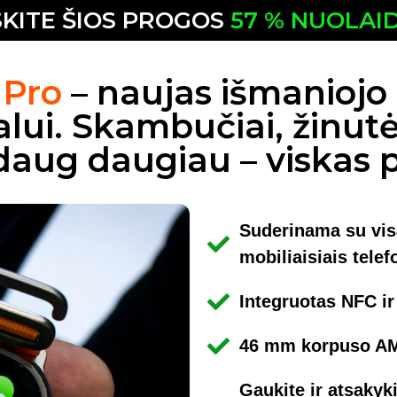
KITE ŠIOS PROGOS
57 % NUOLAI
 Pro
– naujas išmaniojo 
alui. Skambučiai, žinut
r daug daugiau – viskas 
Suderinama su visa
mobiliaisiais telef
Integruotas NFC i
46 mm korpuso A
Gaukite ir atsakyki