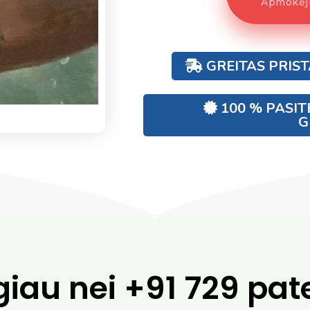
Apmokėji
GREITAS PRIS
100 % PASIT
G
giau nei
+91 729 pat