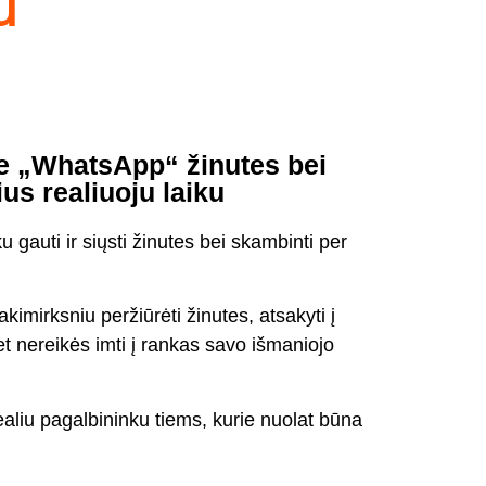
u
te „WhatsApp“ žinutes bei
s realiuoju laiku
ku gauti ir siųsti žinutes bei skambinti per
kimirksniu peržiūrėti žinutes, atsakyti į
et nereikės imti į rankas savo išmaniojo
ealiu pagalbininku tiems, kurie nuolat būna