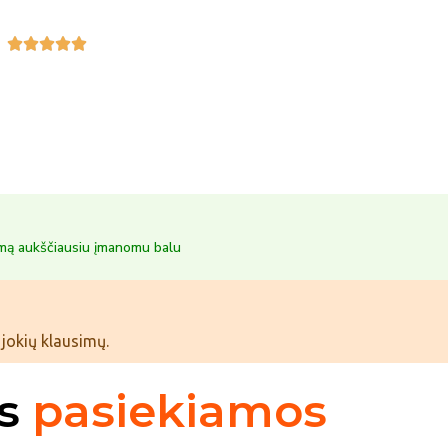





imą aukščiausiu įmanomu balu
jokių klausimų.
os
pasiekiamos