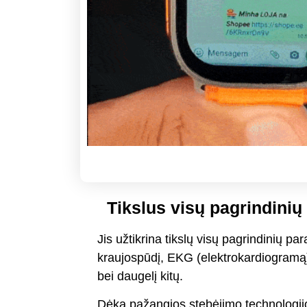
Tikslus visų pagrindini
Jis užtikrina tikslų visų pagrindinių p
kraujospūdį, EKG (elektrokardiogramą)
bei daugelį kitų.
Dėka pažangios stebėjimo technologijos, 