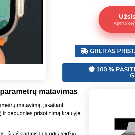
Užsi
Apmokėji
GREITAS PRIS
100 % PASIT
G
ų parametrų matavimas
arametrų matavimą, įskaitant
 ir deguonies prisotinimą kraujyje
šis išskirtinis laikrodis leidžia