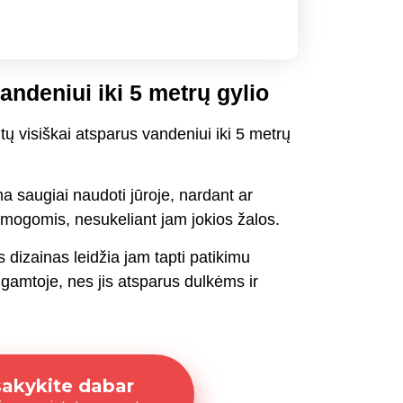
ndeniui iki 5 metrų gylio
tų visiškai atsparus vandeniui iki 5 metrų
ma saugiai naudoti jūroje, nardant ar
mogomis, nesukeliant jam jokios žalos.
s dizainas leidžia jam tapti patikimu
amtoje, nes jis atsparus dulkėms ir
sakykite dabar