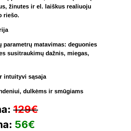
, žinutes ir el. laiškus realiuoju
o riešo.
rija
ių parametrų matavimas: deguonies
ies susitraukimų dažnis, miegas,
r intuityvi sąsaja
ndeniui, dulkėms ir smūgiams
na:
129€
na:
56€