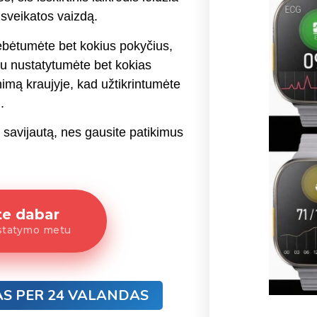
 sveikatos vaizdą.
tebėtumėte bet kokius pokyčius,
iku nustatytumėte bet kokias
inimą kraujyje, kad užtikrintumėte
.
o savijautą, nes gausite patikimus
te dabar
statymo metu
AS PER 24 VALANDAS