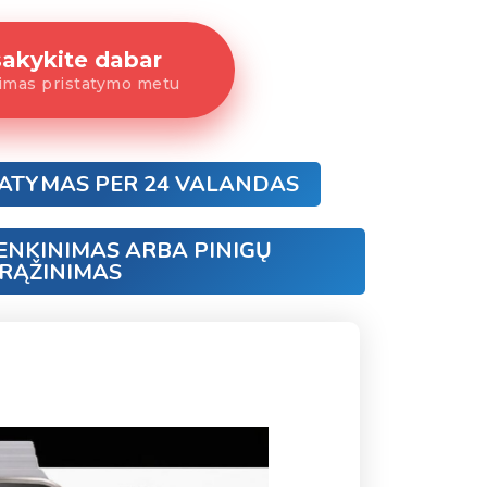
sakykite dabar
mas pristatymo metu
TATYMAS PER 24 VALANDAS
ENKINIMAS ARBA PINIGŲ
RĄŽINIMAS