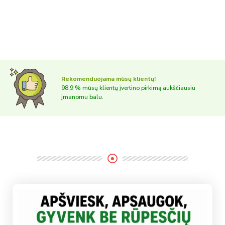
Rekomenduojama mūsų klientų!
98,9 % mūsų klientų įvertino pirkimą aukščiausiu
įmanomu balu.