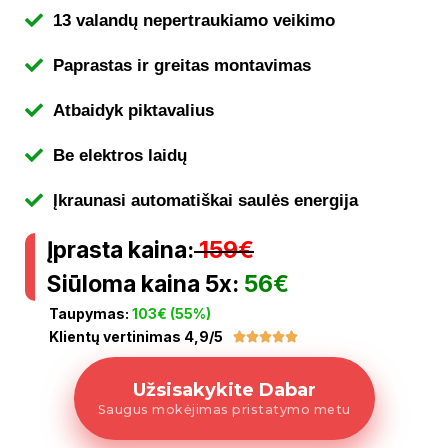
13 valandų nepertraukiamo veikimo
Paprastas ir greitas montavimas
Atbaidyk piktavalius
Be elektros laidų
Įkraunasi automatiškai saulės energija
Įprasta kaina:
159€
Siūloma kaina 5x:
56€
Taupymas:
103€ (55%)
Klientų vertinimas 4,9/5





Užsisakykite Dabar
Saugus mokėjimas pristatymo metu