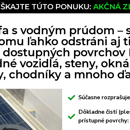
ŠKAJTE TÚTO PONUKU:
AKČNÁ Z
fa s vodným prúdom – 
mu ľahko odstráni aj t
o dostupných povrchov 
né vozidlá, steny, okná,
y, chodníky a mnoho ďa
Súčasne rozprašuje
Dôkladne čistí (ple
prístupné povrchy: