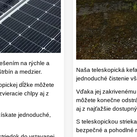
iešením na rýchle a
Naša teleskopická kefa
trbín a medzier.
jednoduché čistenie vše
opickej dĺžke môžete
Vďaka jej zakrivenému t
vieracie chlpy aj z
môžete konečne odstrán
aj z najťažšie dostupný
získate jednoduché,
S teleskopickou striek
bezpečné a pohodlné r
ostriedok do vstavanej