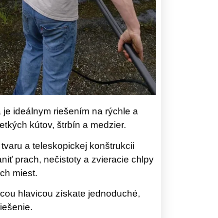
 je ideálnym riešením na rýchle a
tkých kútov, štrbín a medzier.
varu a teleskopickej konštrukcii
iť prach, nečistoty a zvieracie chlpy
ch miest.
acou hlavicou získate jednoduché,
iešenie.