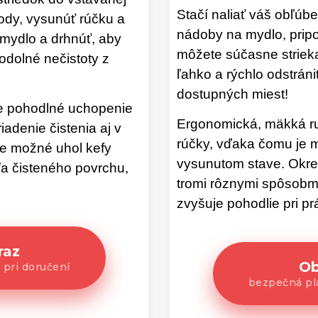
Stačí naliať váš obľúbe
vody, vysunúť rúčku a
nádoby na mydlo, pripo
mydlo a drhnúť, aby
môžete súčasne striek
 odolné nečistoty z
ľahko a rýchlo odstráni
dostupných miest!
e pohodlné uchopenie
Ergonomická, mäkká ru
adenie čistenia aj v
rúčky, vďaka čomu je mo
je možné uhol kefy
vysunutom stave. Okre
ľa čisteného povrchu,
tromi rôznymi spôsobm
zvyšuje pohodlie pri prá
raz
Ob
 pri doručení
bezpečná pla