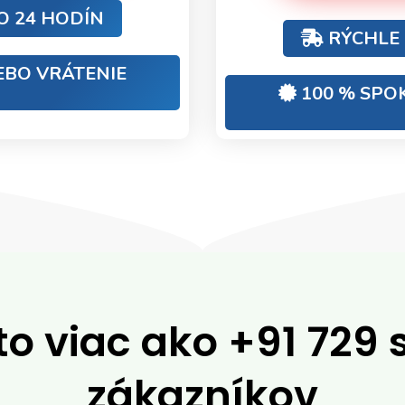
O 24 HODÍN
RÝCHLE 
EBO VRÁTENIE
100 % SPO
 to viac ako
+91 729
zákazníkov