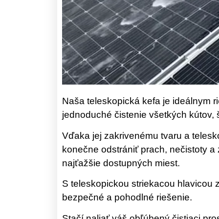
Naša teleskopická kefa je ideálnym r
jednoduché čistenie všetkých kútov, š
Vďaka jej zakrivenému tvaru a telesk
konečne odstrániť prach, nečistoty a z
najťažšie dostupných miest.
S teleskopickou striekacou hlavicou 
bezpečné a pohodlné riešenie.
Stačí naliať váš obľúbený čistiaci pr