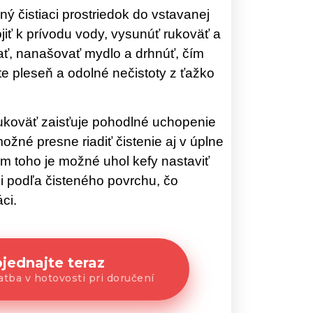
ný čistiaci prostriedok do vstavanej
jiť k prívodu vody, vysunúť rukoväť a
ať, nanašovať mydlo a drhnúť, čím
te pleseň a odolné nečistoty z ťažko
koväť zaisťuje pohodlné uchopenie
žné presne riadiť čistenie aj v úplne
m toho je možné uhol kefy nastaviť
i podľa čisteného povrchu, čo
ci.
jednajte teraz
tba v hotovosti pri doručení