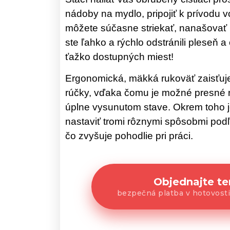
nádoby na mydlo, pripojiť k prívodu 
môžete súčasne striekať, nanašovať 
ste ľahko a rýchlo odstránili pleseň a
ťažko dostupných miest!
Ergonomická, mäkká rukoväť zaisťuj
rúčky, vďaka čomu je možné presné ri
úplne vysunutom stave. Okrem toho 
nastaviť tromi rôznymi spôsobmi pod
čo zvyšuje pohodlie pri práci.
Objednajte te
bezpečná platba v hotovosti