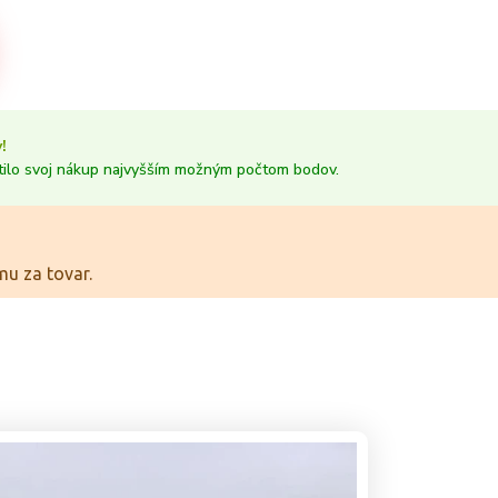
!
tilo svoj nákup najvyšším možným počtom bodov.
u za tovar.