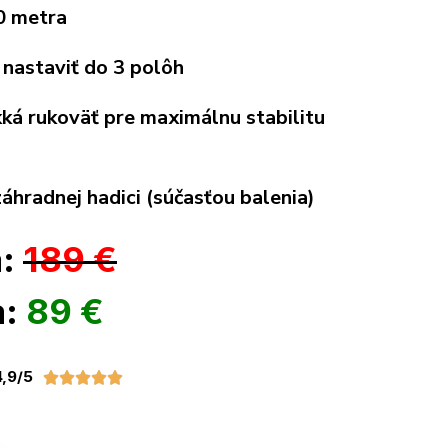
60 metra
 nastaviť do 3 polôh
á rukoväť pre maximálnu stabilitu
záhradnej hadici (súčasťou balenia)
a:
189 €
a:
89 €
,9/5




