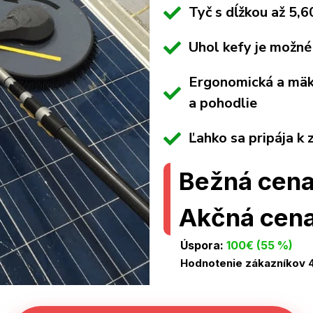
Tyč s dĺžkou až 5,
Uhol kefy je možné
Ergonomická a mäkk
a pohodlie
Ľahko sa pripája k 
Bežná cen
Akčná cen
Úspora:
100€ (55 %)
Hodnotenie zákazníkov 4