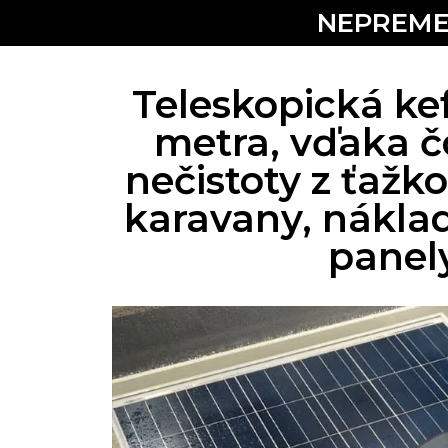
NEPREME
Teleskopická ke
metra, vďaka čo
nečistoty z ťažk
karavany, náklad
panel