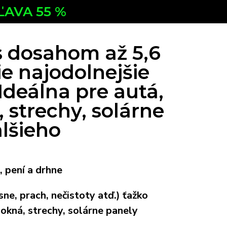
ĽAVA 55 %
s dosahom až 5,6
ie najodolnejšie
Ideálna pre autá,
 strechy, solárne
lšieho
, pení a drhne
sne, prach, nečistoty atď.) ťažko
 okná, strechy, solárne panely