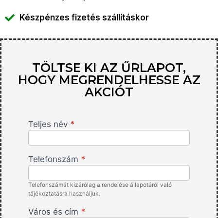
Készpénzes fizetés szállításkor
TÖLTSE KI AZ ŰRLAPOT,
HOGY MEGRENDELHESSE AZ
AKCIÓT
Teljes név
*
Telescopic
Rotating
Scrubber -
Telefonszám
*
HU -
IslaAffiliate
Telefonszámát kizárólag a rendelése állapotáról való
tájékoztatásra használjuk.
Város és cím
*