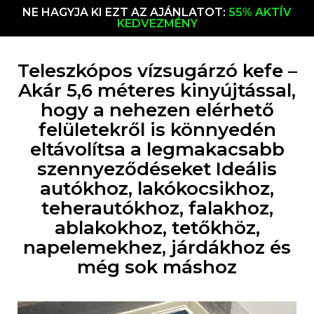
NE HAGYJA KI EZT AZ AJÁNLATOT:
55% AKTÍV
KEDVEZMÉNY
Teleszkópos vízsugárzó kefe –
Akár 5,6 méteres kinyújtással,
hogy a nehezen elérhető
felületekről is könnyedén
eltávolítsa a legmakacsabb
szennyeződéseket Ideális
autókhoz, lakókocsikhoz,
teherautókhoz, falakhoz,
ablakokhoz, tetőkhöz,
napelemekhez, járdákhoz és
még sok máshoz