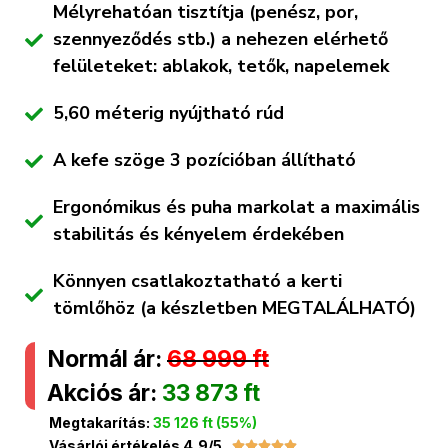
Mélyrehatóan tisztítja (penész, por,
szennyeződés stb.) a nehezen elérhető
felületeket: ablakok, tetők, napelemek
5,60 méterig nyújtható rúd
A kefe szöge 3 pozícióban állítható
Ergonómikus és puha markolat a maximális
stabilitás és kényelem érdekében
Könnyen csatlakoztatható a kerti
tömlőhöz (a készletben MEGTALÁLHATÓ)
Normál ár:
68 999 ft
Akciós ár:
33 873 ft
Megtakarítás:
35 126 ft (55%)
Vásárlói értékelés 4,9/5




