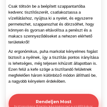
Csak töltsön be a beépített szappantartóba
kedvenc tisztítószerét, csatlakoztassa a
vízellátáshoz, nyújtsa ki a nyelet, és egyszerre
permetezhet, szappanozhat és dörzsölhet, hogy
könnyen és gyorsan eltávolítsa a penészt és a
makacs szennyeződéseket a nehezen elérhető
területekről!
Az ergonómikus, puha markolat kényelmes fogást
biztosít a nyélnek, így a tisztítás pontos irányítása
is lehetséges, még teljesen kihúzott állapotban is.
Ezen felül a kefe szöge a tisztítandó felületnek
megfelelően három különböző módon állítható be,
a nagyobb kényelem érdekében.
Rendeljen Most
biztonságos fizetés készpénzzel a szállításkor