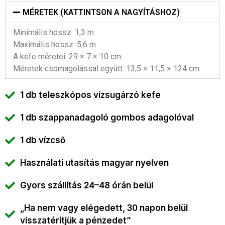
MÉRETEK (KATTINTSON A NAGYÍTÁSHOZ)
Minimális hossz: 1,3 m
Maximális hossz: 5,6 m
A kefe méretei: 29 × 7 × 10 cm
Méretek csomagolással együtt: 13,5 × 11,5 × 124 cm
1 db teleszkópos vízsugárzó kefe
1 db szappanadagoló gombos adagolóval
1 db vízcső
Használati utasítás magyar nyelven
Gyors szállítás 24–48 órán belül
„Ha nem vagy elégedett, 30 napon belül
visszatérítjük a pénzedet”