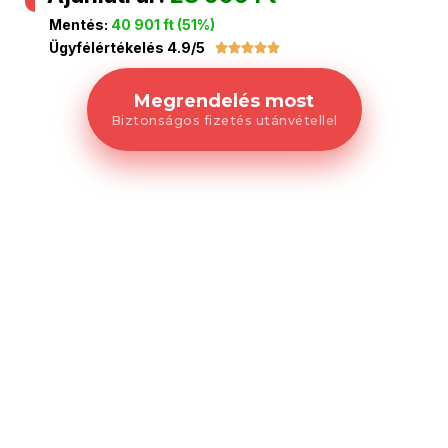
Mentés:
40 901 ft (51%)
Ügyfélértékelés 4.9/5





Megrendelés most
Biztonságos fizetés utánvétellel