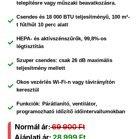
telepítésre vagy műszaki beavatkozásra.
Csendes és 18 000 BTU teljesítményű, 100 m²-
t fűt/hűt 10 perc alatt
HEPA- és aktívszénszűrők, 99,8%-os
légtisztítás
Szuper csendes: csak 26 dB maximális
teljesítmény mellett
Okos vezérlés Wi-Fi-n vagy távirányítón
keresztül
Funkciók: Párátlanító, ventilátor,
programozható időzítő időintervallumokban
Normál ár:
69 900 Ft
Ajánlati ár:
28 999 Ft