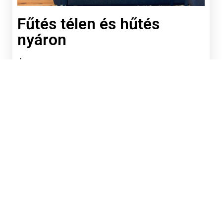
Fűtés télen és hűtés
nyáron
Állítsa be a hőmérsékletet 16 és 32 fok között
közvetlenül a távirányítóról, a kijelzőről vagy
távolról okostelefonról.
Télen fűti, nyáron hűti a forradalmian új
hőcserélő rendszernek köszönhetően, amely
soha nem merül ki és nem igényel újratöltést!
A kondenzvíz és a páratartalom
automatikusan összegyűlik a beépített 8
literes tartályban.
Megrendelés most
Biztonságos fizetés utánvétellel