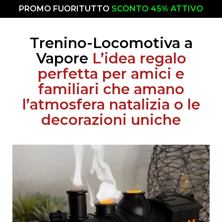
PROMO FUORITUTTO
SCONTO 45% ATTIVO
Trenino-Locomotiva a
Vapore
L’idea regalo
perfetta per amici e
familiari che amano
l’atmosfera natalizia o le
decorazioni uniche