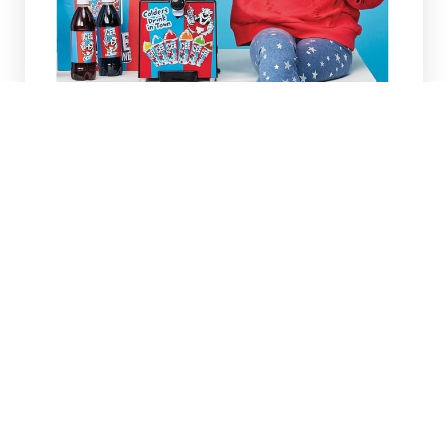
Goditi momenti di gioia e freschezza con la
nostra macchina tritaghiaccio automatica, un
compagno ideale per trasformare le giornate
estive e le feste di compleanno dei più piccoli
in occasioni speciali e indimenticabili. Grazie
alla sua semplicità d’uso e alla versatilità delle
sue funzioni, preparare granite diventa
un’esperienza divertente e appagante per
tutta la famiglia.
Con un semplice tocco, la macchina
tritaghiaccio automatica si attiva, pronto a
trasformare il ghiaccio in gustosi sorbetti dalle