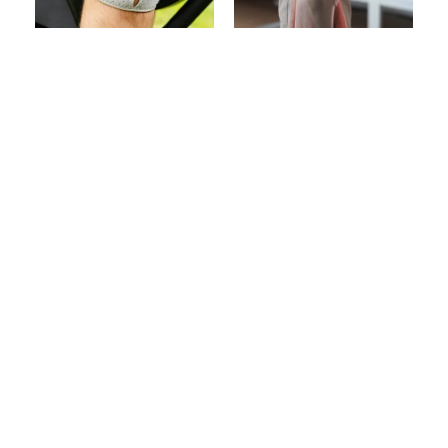
Tecnologia
Consigliato Da
Clinica TAB
+20.000 Utenti
Utilizza La
Una Soluzione
Tecnologia Di
Naturale, Non
Allineamento
Invasiva E Senza
Biomeccanico (BAT)
Effetti Collaterali