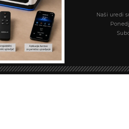
Naši uredi 
Ponedj
Subo