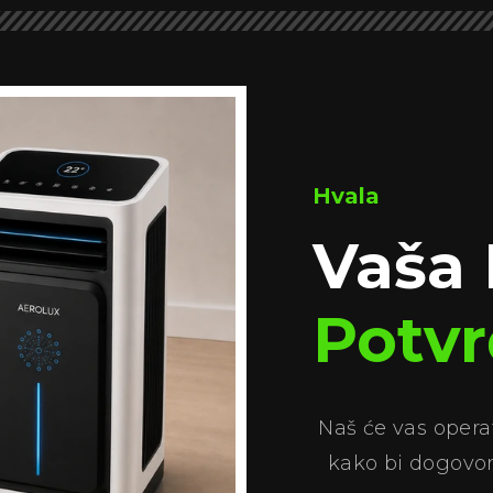
Hvala
Vaša 
Potv
Naš će vas operat
kako bi dogovor