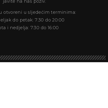
javite na naš poziv.
su otvoreni u sljedećim terminima:
eljak do petak: 7:30 do 20:00
ta i nedjelja: 7:30 do 16:00