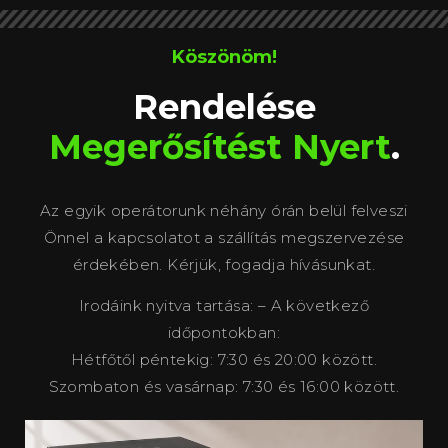
Köszönöm!
Rendelése
Megerősítést Nyert
.
Az egyik operátorunk néhány órán belül felveszi
Önnel a kapcsolatot a szállítás megszervezése
érdekében. Kérjük, fogadja hívásunkat.
Irodáink nyitva tartása: – A következő
időpontokban:
Hétfőtől péntekig: 7:30 és 20:00 között.
Szombaton és vasárnap: 7:30 és 16:00 között.