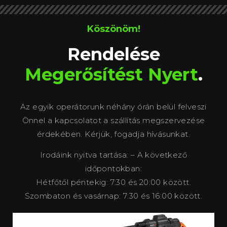
Köszönöm!
Rendelése
Megerősítést Nyert
.
Az egyik operátorunk néhány órán belül felveszi
Önnel a kapcsolatot a szállítás megszervezése
érdekében. Kérjük, fogadja hívásunkat.
Irodáink nyitva tartása: – A következő
időpontokban:
Hétfőtől péntekig: 7:30 és 20:00 között.
Szombaton és vasárnap: 7:30 és 16:00 között.