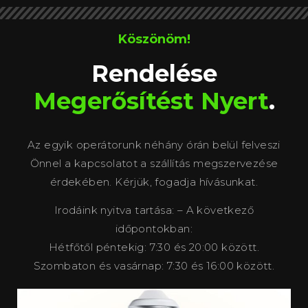
Köszönöm!
Rendelése
Megerősítést Nyert
.
Az egyik operátorunk néhány órán belül felveszi
Önnel a kapcsolatot a szállítás megszervezése
érdekében. Kérjük, fogadja hívásunkat.
Irodáink nyitva tartása: – A következő
időpontokban:
Hétfőtől péntekig: 7:30 és 20:00 között.
Szombaton és vasárnap: 7:30 és 16:00 között.