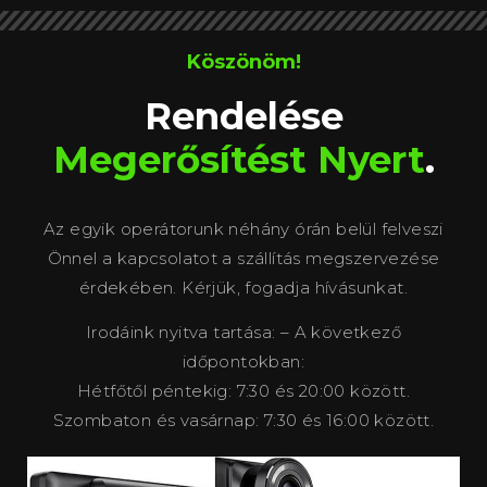
Köszönöm!
Rendelése
Megerősítést Nyert
.
Az egyik operátorunk néhány órán belül felveszi
Önnel a kapcsolatot a szállítás megszervezése
érdekében. Kérjük, fogadja hívásunkat.
Irodáink nyitva tartása: – A következő
időpontokban:
Hétfőtől péntekig: 7:30 és 20:00 között.
Szombaton és vasárnap: 7:30 és 16:00 között.