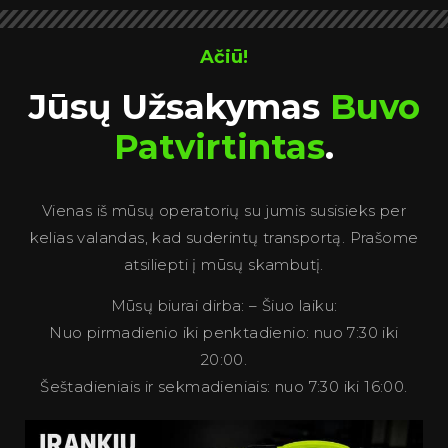
Ačiū!
Jūsų Užsakymas
Buvo
Patvirtintas
.
Vienas iš mūsų operatorių su jumis susisieks per
kelias valandas, kad suderintų transportą. Prašome
atsiliepti į mūsų skambutį.
Mūsų biurai dirba: – Šiuo laiku:
Nuo pirmadienio iki penktadienio: nuo 7:30 iki
20:00.
Šeštadieniais ir sekmadieniais: nuo 7:30 iki 16:00.