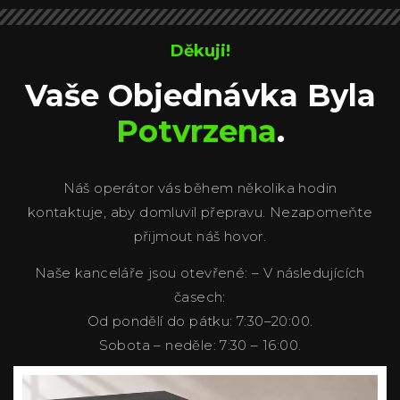
Děkuji!
Vaše Objednávka Byla
Potvrzena
.
Náš operátor vás během několika hodin
kontaktuje, aby domluvil přepravu. Nezapomeňte
přijmout náš hovor.
Naše kanceláře jsou otevřené: – V následujících
časech:
Od pondělí do pátku: 7:30–20:00.
Sobota – neděle: 7:30 – 16:00.