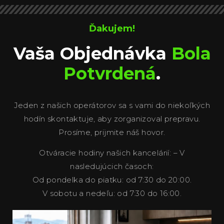
Ďakujem!
Vaša Objednávka
Bola
Potvrdená
.
Jeden z našich operátorov sa s vami do niekoľkých
hodín skontaktuje, aby zorganizoval prepravu.
Prosíme, prijmite náš hovor.
Otváracie hodiny našich kancelárií: – V
nasledujúcich časoch:
Od pondelka do piatku: od 7:30 do 20:00.
V sobotu a nedeľu: od 7:30 do 16:00.