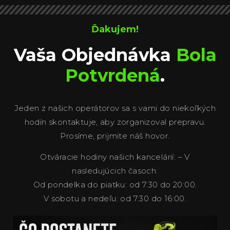
Ďakujem!
Vaša Objednávka
Bola
Potvrdená
.
Jeden z našich operátorov sa s vami do niekoľkých
hodín skontaktuje, aby zorganizoval prepravu.
Prosíme, prijmite náš hovor.
Otváracie hodiny našich kancelárií: – V
nasledujúcich časoch:
Od pondelka do piatku: od 7:30 do 20:00.
V sobotu a nedeľu: od 7:30 do 16:00.