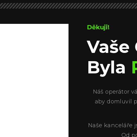
Děkuji!
Vaše
Byla
Náš operátor v
aby domluvil 
Naše kanceláře j
Od po