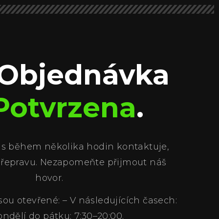
 Objednávka
Potvrzena
.
ás během několika hodin kontaktuje,
přepravu. Nezapomeňte přijmout náš
hovor.
sou otevřené: – V následujících časech:
ndělí do pátku: 7:30–20:00.