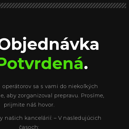
 Objednávka
Potvrdená
.
 operátorov sa s vami do niekoľkých
e, aby zorganizoval prepravu. Prosíme,
prijmite náš hovor.
y našich kancelárií: – V nasledujúcich
časoch: